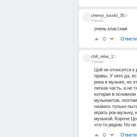
chernyi_russkii_35
2г
Ученик
очень классная
0
Ответи
chill_relax_1
2г
Ученик
Цой не относится к р
правы. У него да, ес
рока в музыке, но эт
легкая часть, а не т
которая в основном 
музыкантов, поэтом
назвать только пыт
играть рок-музыку, н
музыкой. Короче Цой 
что-то рядом. Но не
0
Ответи