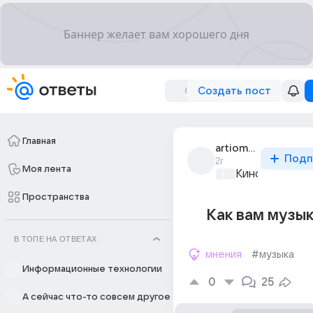
Создать пост
Главная
artiom_14475
Подп
2г
Моя лента
Киномания
+1
Пространства
Как вам музы
В ТОПЕ НА ОТВЕТАХ
мнения
#музыка
Информационные технологии
0
25
А сейчас что-то совсем другое