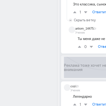
Это классика, сыно
1
Ответи
Скрыть ветку
artiom_14475
2г
Ученик
Ты меня даже не
0
Отве
cozi
2г
Ученик
Легендарно
1
Ответи