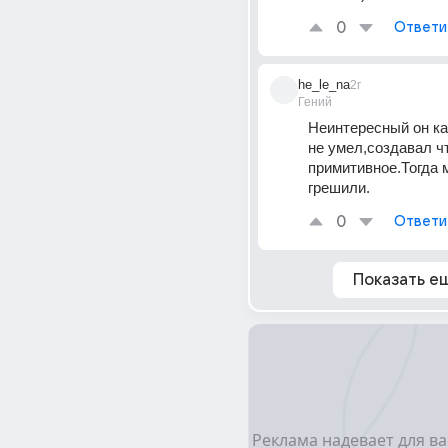
0
Ответи
he_le_na
2г
Гений
Неинтересный он как
не умел,создавал чт
примитивное.Тогда м
грешили.
0
Ответи
Показать е