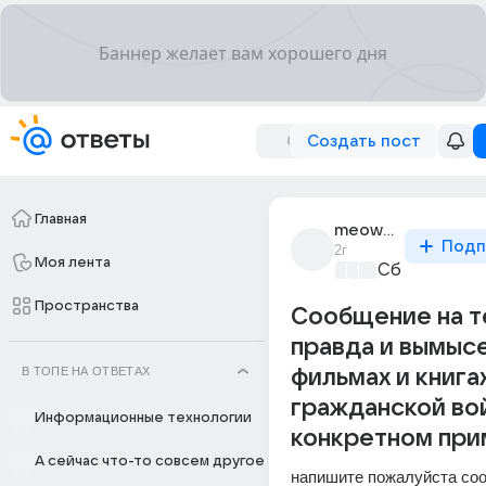
Создать пост
Главная
meow_736
Подп
2г
Моя лента
Сборная До
Пространства
Сообщение на 
правда и вымысе
В ТОПЕ НА ОТВЕТАХ
фильмах и книга
гражданской во
Информационные технологии
конкретном пр
А сейчас что-то совсем другое
напишите пожалуйста соо