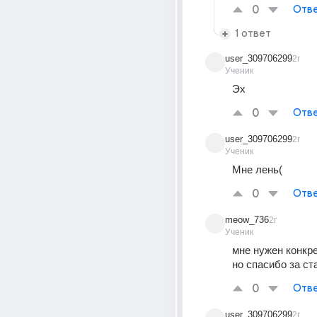
0
Отве
1 ответ
user_309706299
2г
Ученик
Эх
0
Отве
user_309706299
2г
Ученик
Мне лень(
0
Отве
meow_736
2г
Ученик
мне нужен конкр
но спасибо за ст
0
Отве
user_309706299
2г