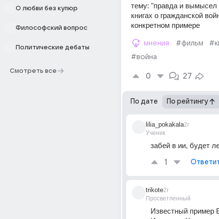
тему: "правда и вымысел 
О любви без купюр
книгах о гражданской войн
конкретном примере
Философский вопрос
мнения
#фильм
#к
Политические дебаты
#война
Смотреть все
0
27
По дате
По рейтингу
lilia_pokakala
2г
Ученик
забей в ии, будет ле
1
Ответи
trikote
2г
Просветленный
Известный пример В