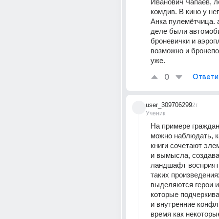
Иванович Чапаев, л
комдив. В кино у нег
Анка пулемётчица. а
деле были автомоби
броневички и аэропл
возможно и бронепо
уже.
0
Ответи
user_309706299
2г
Ученик
На примере граждан
можно наблюдать, к
книги сочетают эле
и вымысла, создава
ландшафт восприяти
таких произведениях
выделяются герои и
которые подчеркива
и внутренние конфли
время как некоторые