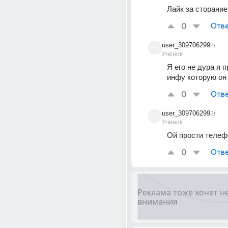
Лайк за сторание
0
Отве
user_309706299
2г
Ученик
Я его не дура я п
инфу которую он
0
Отве
user_309706299
2г
Ученик
Ой прости телеф
0
Отве