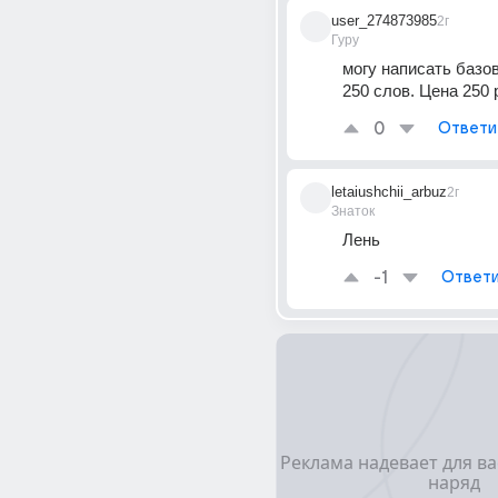
user_274873985
2г
Гуру
могу написать базов
250 слов. Цена 250 
0
Ответи
letaiushchii_arbuz
2г
Знаток
Лень
-1
Ответи