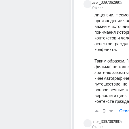
user_309706299
2г
Ученик
лицензии. Несмот
произведение явл
важным источник
понимания истори
контекстов и чел
аспектов граждан
конфликта. 
Таким образом, [
фильма] не тольк
зрителю захваты
кинематографиче
путешествие, но 
вопрос вечные те
верности и цены 
контексте гражда
0
Отве
user_309706299
2г
Ученик