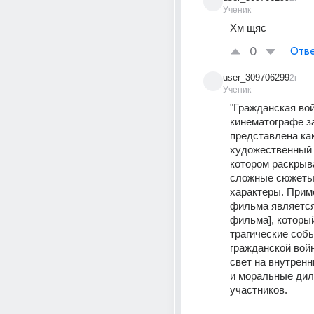
Ученик
Хм щяс
0
Отве
user_309706299
2г
Ученик
"Гражданская вой
кинематографе з
представлена ка
художественный к
котором раскрыв
сложные сюжеты 
характеры. Приме
фильма является 
фильма], который
трагические собы
гражданской войн
свет на внутренн
и моральные дил
участников. 