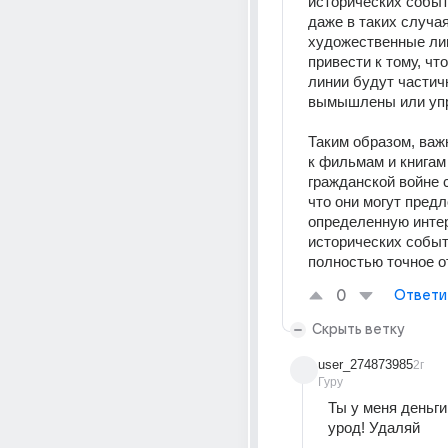
исторических событ
даже в таких случая
художественные лиц
привести к тому, чт
линии будут частичн
вымышлены или уп
Таким образом, важ
к фильмам и книгам 
гражданской войне с
что они могут предл
определенную инте
исторических событи
полностью точное о
0
Ответи
Скрыть ветку
user_274873985
2г
Гуру
Ты у меня деньги
урод! Удаляй