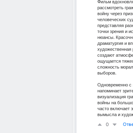
Фильм вдохновля
рассмотреть гра
войну через приз
человеческих суд
представляя раз
точки зрения и и
нюансы. Красочна
драматургия и в
художественная 
создают атмосфер
ощущается тяжес
сложность морал
выборов. 
Одновременно с 
напоминает зрите
визуализация гра
войны на большо
часто включает 
вымысла и худо
0
Отве