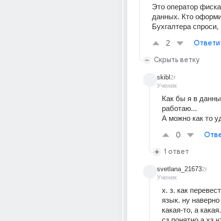
Это оператор фиска
данных. Кто оформил 
Бухгалтера спроси,
2
Ответи
Скрыть ветку
skibl
2г
Ученик
Как бы я в данны
работаю...
А можно как то у
0
Отве
1 ответ
svetlana_21673
2г
Ученик
х. з. как перевес
язык. ну наверно 
какая-то, а какая
сз понятно а хз ч