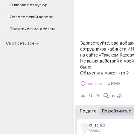
О любви без купюр
Философский вопрос
Политические дебаты
Здравствуйте, вас добави
Смотреть все
сотрудников кабинета ИН
на сайте «Такском-Касса»
Не каких действий с моей
было.
Объяснить может кто ?
мнения
#ИНН
0
6
По дате
По рейтингу
ct_st_6
2г
Оракул