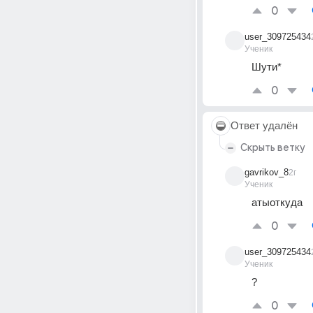
0
user_309725434
Ученик
Шути*
0
Ответ удалён
Скрыть ветку
gavrikov_8
2г
Ученик
атыоткуда
0
user_309725434
Ученик
?
0