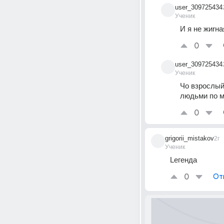
user_309725434
Ученик
И я не жиrн
0
user_309725434
Ученик
Чо взрослый
людьми по м
0
grigorii_mistakov
2г
Ученик
Lегенда
0
От