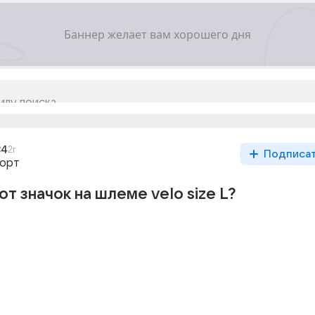
34
2г
Подписа
порт
от значок на шлеме velo size L?