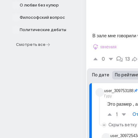
О любви без купюр
Философский вопрос
Политические дебаты
В зале мне говорили 
Смотреть все
мнения
0
13
По дате
По рейтин
user_309753188
Гуру
Это размер , 
1
От
Скрыть ветку
user_30972543