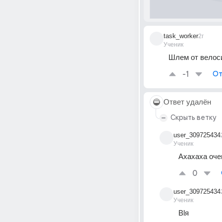
task_worker
2г
Ученик
Шлем от велос
-1
От
Ответ удалён
Скрыть ветку
user_309725434
Ученик
Ахахаха оче
0
user_309725434
Ученик
Blя