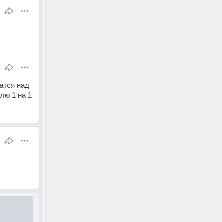
атся над 
лю 1 на 1