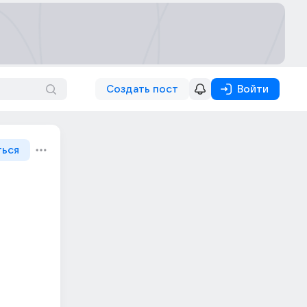
Создать пост
Войти
ться