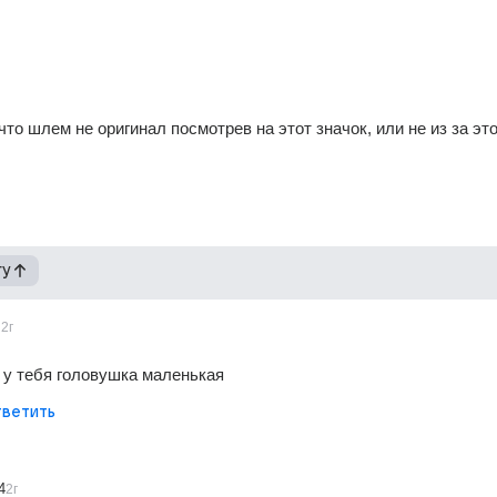
что шлем не оригинал посмотрев на этот значок, или не из за это
гу
2г
а у тебя головушка маленькая
ветить
4
2г