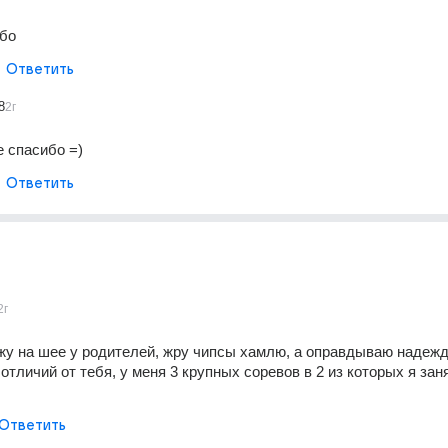
бо
Ответить
8
2г
е спасибо =)
Ответить
2г
ижу на шее у родителей, жру чипсы хамлю, а оправдываю надежд
отличий от тебя, у меня 3 крупных соревов в 2 из которых я заня
Ответить