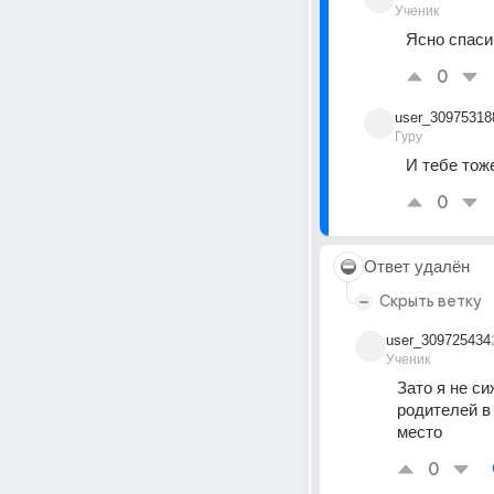
Ученик
Ясно спаси
0
user_30975318
Гуру
И тебе тож
0
Ответ удалён
Скрыть ветку
user_309725434
Ученик
Зато я не с
родителей в 
место
0