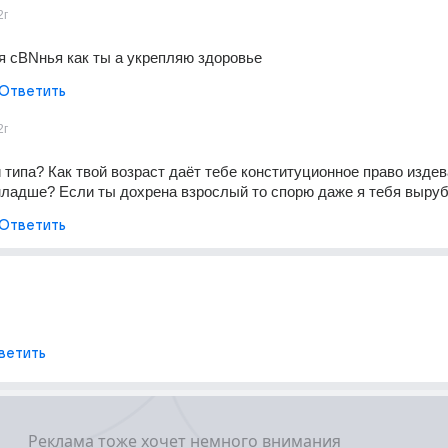
2г
aя сBNнья как ты а укрепляю здоровье
Ответить
2г
 типа? Как твой возраст даёт тебе конституционное право издев
ладше? Если ты дохрена взрослый то спорю даже я тебя выруб
Ответить
ветить