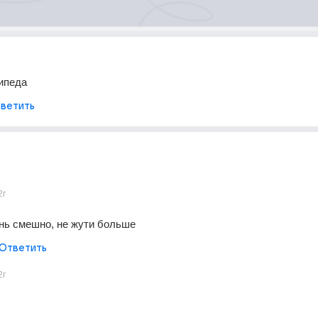
ипеда
ветить
2г
нь смешно, не жути больше
Ответить
2г