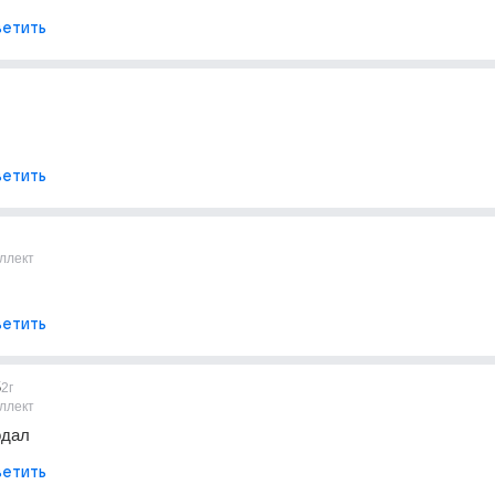
етить
етить
ллект
етить
5
2г
ллект
одал
етить