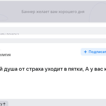
г
Подписа
елигия
 душа от страха уходит в пятки, А у вас 
гу