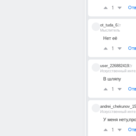
1
Отв
ot_tuda_6
2г
Мыслитель
Нет её
1
Отв
user_226882419
2г
Искусственный инте
В шляпу
1
Отв
andrei_chekunov_1
Искусственный инте
У меня нету,пр
1
Отв