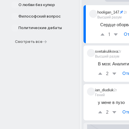
О любви без купюр
hooligan_147
2г
Философский вопрос
Высший разум
Сердце оборв
Политические дебаты
1
От
Смотреть все
svetakulikova
2г
Высший разум
В мозг. Аналит
2
От
ian_diudiuk
2г
Гений
у мене в пузо
2
От