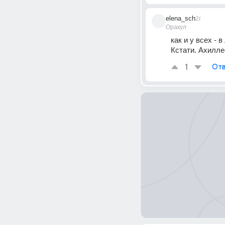
elena_sch
2г
Оракул
как и у всех - 
Кстати. Ахиллес
1
Отв