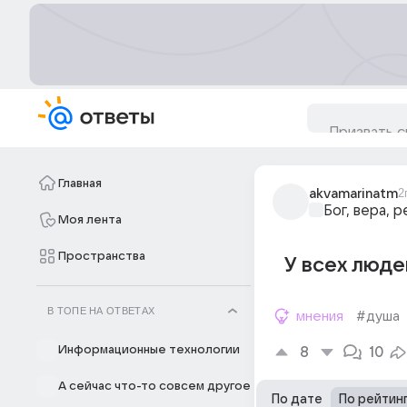
Главная
akvamarinatm
2
Бог, вера, р
Моя лента
Пространства
У всех людей
В ТОПЕ НА ОТВЕТАХ
мнения
#душа
Информационные технологии
8
10
А сейчас что-то совсем другое
По дате
По рейтин