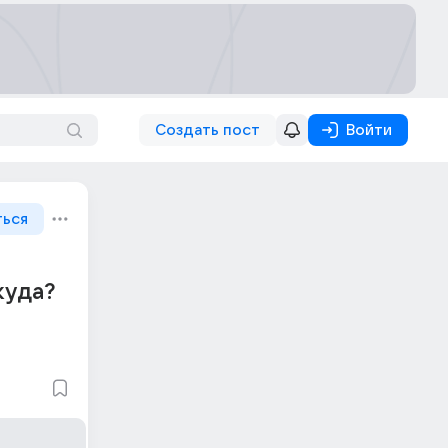
Создать пост
Войти
ться
куда?