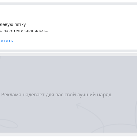
в левую пятку
 на этом и спалился...
етить