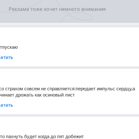
отпускаю
етить
со страхом совсем не справляется:передает импульс сердцу,а 
ачинает дрожать как осиновый лист
етить
 то пахнуть будет когда до пят добежит