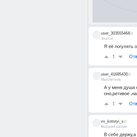
user_303555468
2г
Знаток
Я её погулять 
1
Отв
user_41685430
2г
Мыслитель
А у меня душа 
оно,ретивое ,н
1
Отв
vv_kotoryi_s
2г
Высший разум
В себе держу,а