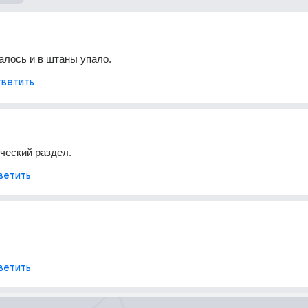
алось и в штаны упало.
ветить
ический раздел.
ветить
ветить