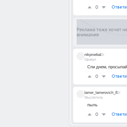
0
Ответи
nikproebal
2г
Оракул
Спи днем, просыпа
0
Ответи
lamer_lamerovich_8
2г
Мыслитель
пыль
0
Ответи