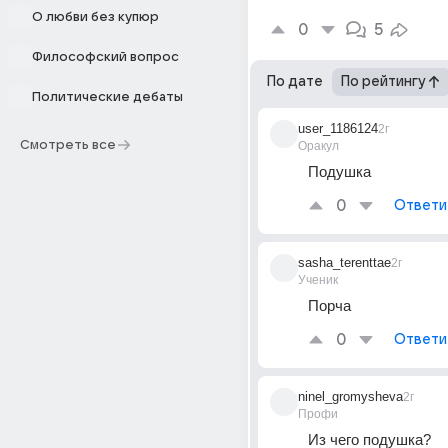
О любви без купюр
0
5
Философский вопрос
По дате
По рейтингу
Политические дебаты
user_1186124
2г
Смотреть все
Оракул
Подушка
0
Ответи
sasha_terenttae
2г
Ученик
Порча
0
Ответи
ninel_gromysheva
2г
Профи
Из чего подушка?