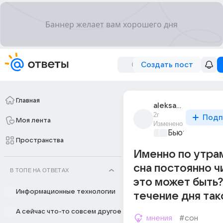
Создать пост
Главная
aleksa_richi_2
2г
Подп
Моя лента
Изменено
Бьютилэнд
+1
Пространства
Именно по утра
сна постоянно ч
В ТОПЕ НА ОТВЕТАХ
это может быть
Информационные технологии
течение дня так
А сейчас что-то совсем другое
мнения
#сон