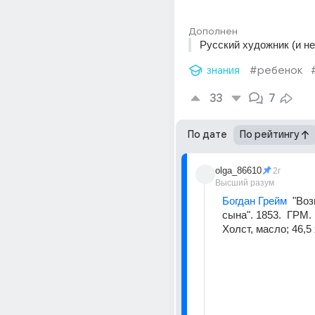
Дополнен
Русский художник (и не 
знания
#ребенок
33
7
По дате
По рейтингу
olga_86610
2г
Высший разум
Богдан Грейм
  "Во
сына". 1853.  ГРМ. 
Холст, масло; 46,5 