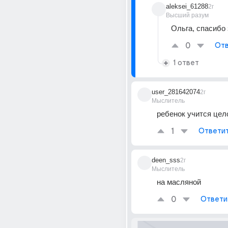
aleksei_61288
2г
Высший разум
Ольга, спасибо 
0
Отв
1 ответ
user_281642074
2г
Мыслитель
ребенок учится цел
1
Ответи
deen_sss
2г
Мыслитель
на масляной
0
Ответи