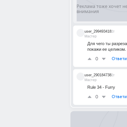
user_299493418
2г
Мастер
Для чего ты разрезал
покажи ее целиком.
0
Ответи
user_290184738
2г
Мастер
Rule 34 - Furry
0
Ответи