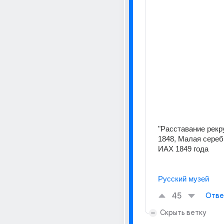
"Расставание рекру
1848, Малая сереб
ИАХ 1849 года
Русский музей
45
Отве
Скрыть ветку