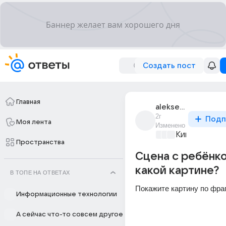
Создать пост
Главная
aleksei_61288
2г
Подп
Моя лента
Изменено
Киномания
+2
Пространства
Сцена с ребёнко
какой картине?
В ТОПЕ НА ОТВЕТАХ
Покажите картину по фра
Информационные технологии
А сейчас что-то совсем другое