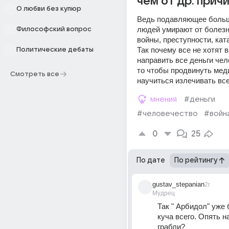
чем от др. прич
О любви без купюр
Ведь подавляющее больш
людей умирают от болезней
Философский вопрос
войны, преступности, кат
Так почему все не хотят вз
Политические дебаты
направить все деньги чел
то чтобы продвинуть меди
Смотреть все
научиться излечивать все
мнения
#деньги
#человечество
#войн
0
25
По дате
По рейтингу
gustav_stepanian
2г
Мудрец
Так " Арбидол" уже 
куча всего. Опять на
грабли?