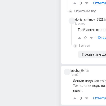
0
Ответи
Скрыть ветку
denis_smirnov_6321
2г
Мастер
Твой логин от сл
0
Отве
1 ответ
Показать ещ
labubu_0xff
2г
Гений
Деньги надо как-то о
Технологии ведь не
вдруг..
0
Ответи