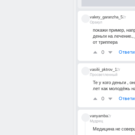
valery_garanzha_5
2г
Оракул
покажи пример, напр
деньги на лечение., 
от триппера
0
Ответи
vasilii_pktrov_1
2г
Просветленный
Те у кого деньги , он
лет как молодёжь н
0
Ответи
vanyamba
2г
Мудрец
Медицина не совер