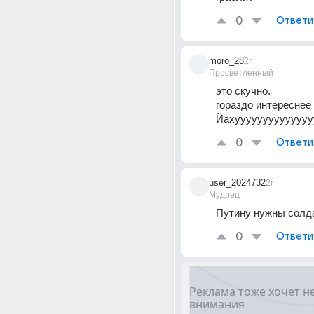
0
Ответи
moro_28
2г
Просветленный
это скучно.
гораздо интереснее 
Йахууууууууууууууу!
0
Ответи
user_2024732
2г
Мудрец
Путину нужны солд
0
Ответи