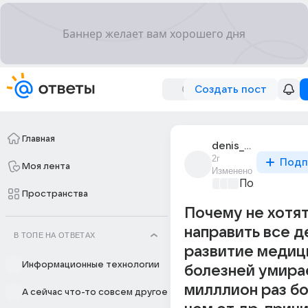
Создать пост
Главная
denis_smirnov_6321
2г
Подп
Моя лента
Изменено
Политически
Пространства
Почему не хотя
направить все д
В ТОПЕ НА ОТВЕТАХ
развитие медиц
Информационные технологии
болезней умира
милллион раз б
А сейчас что-то совсем другое