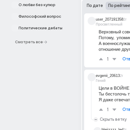
О любви без купюр
По дате
По рейтин
Философский вопрос
user_207191358
2г
Просветленный
Политические дебаты
Верховный сове
Потому,  упоми
Смотреть все
А военнослужащ
отношение друг
1
Отв
evgenii_20613
2г
Гений
Цели в ВОЙНЕ ..
Ты бестолочь т
Я даже отвечат
1
Отв
Скрыть ветку
bleiizzzz_led
2г