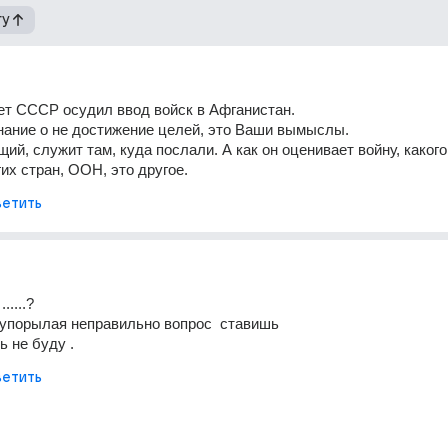
гу
т СССР осудил ввод войск в Афганистан. 
нание о не достижение целей, это Ваши вымыслы.
ий, служит там, куда послали. А как он оценивает войну, какого 
их стран, ООН, это другое.
етить
....?
упорылая неправильно вопрос  ставишь 
ь не буду .
етить