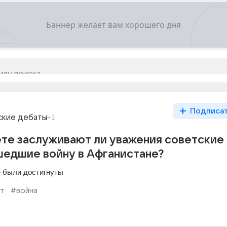
Подписа
ские дебаты
+1
ете заслуживают ли уважения советские
шедшие войну в Афганистане?
е были достигнуты
т
#война