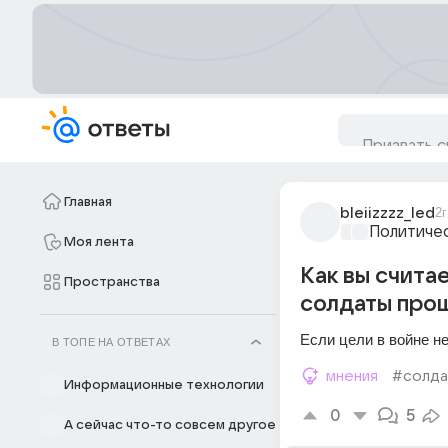
Главная
bleiizzzz_led
2г
Политиче
Моя лента
Как вы счита
Пространства
солдаты про
Если цели в войне н
В ТОПЕ НА ОТВЕТАХ
мнения
#солда
Информационные технологии
0
5
А сейчас что-то совсем другое