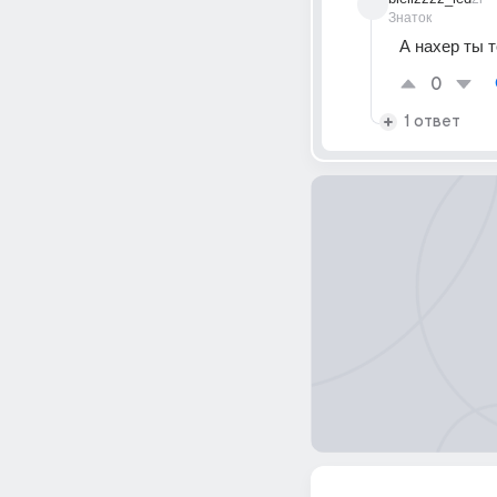
Знаток
А нахер ты 
0
1 ответ