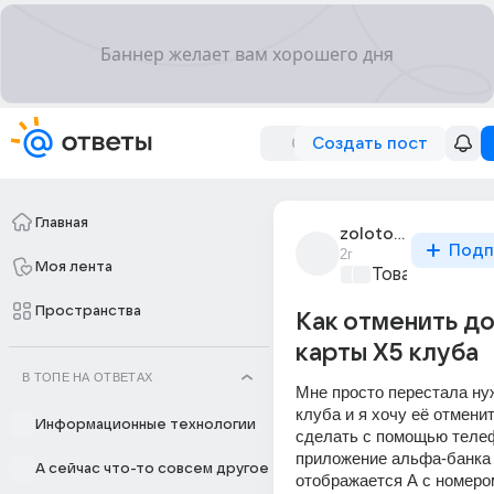
Создать пост
Главная
zolotoi_barli_2
Подп
2г
Моя лента
Товары и мар
Пространства
Как отменить д
карты X5 клуба
В ТОПЕ НА ОТВЕТАХ
Мне просто перестала нуж
клуба и я хочу её отменит
Информационные технологии
сделать с помощью телефо
приложение альфа-банка о
А сейчас что-то совсем другое
отображается А с номером