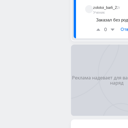
zolotoi_barli_2
2г
Ученик
Заказал без ро
0
Отв