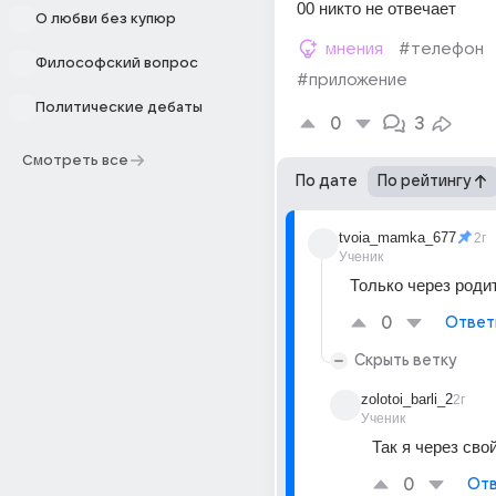
00 никто не отвечает
О любви без купюр
мнения
#телефон
Философский вопрос
#приложение
Политические дебаты
0
3
Смотреть все
По дате
По рейтингу
tvoia_mamka_677
2г
Ученик
Только через роди
0
Ответ
Скрыть ветку
zolotoi_barli_2
2г
Ученик
Так я через сво
0
Отв