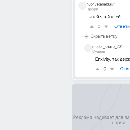
nuprivetabaldui
2г
Профи
я гей я гей я гей
0
Ответи
Скрыть ветку
moder_khuilo_20
2г
Мудрец
Enxivity, так держ
0
Отве