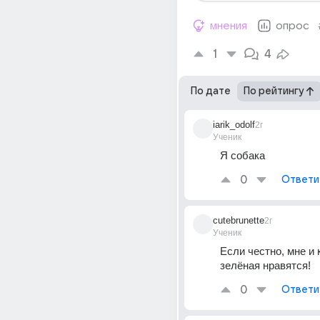
мнения
опрос
1
4
По дате
По рейтингу
iarik_odolf
2г
Ученик
Я собака
0
Ответи
cutebrunette
2г
Ученик
Если честно, мне и к
зелёная нравятся!
0
Ответи