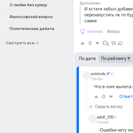
Дополнен
О любви без купюр
И кстати забыл добавит
перезапустить пк то буд
Философский вопрос
самое
Политические дебаты
мнения
#игра
0
13
Смотреть все
По дате
По рейтингу
extrimdx
2г
Профи
Что в логе вылета
0
Ответ
Скрыть ветку
adolf_335
2г
Ученик
Ошибки нету она