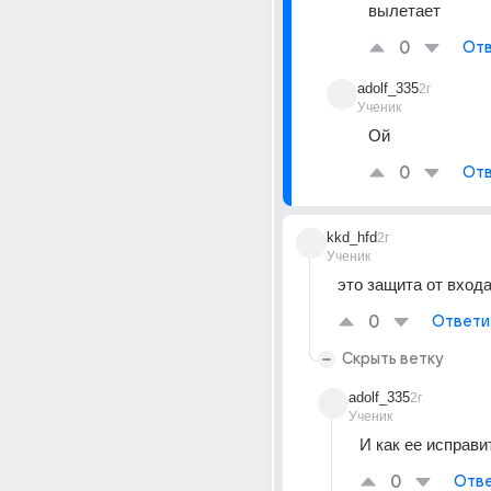
вылетает
0
Отв
adolf_335
2г
Ученик
Ой
0
Отв
kkd_hfd
2г
Ученик
это защита от входа 
0
Ответи
Скрыть ветку
adolf_335
2г
Ученик
И как ее исправи
0
Отве