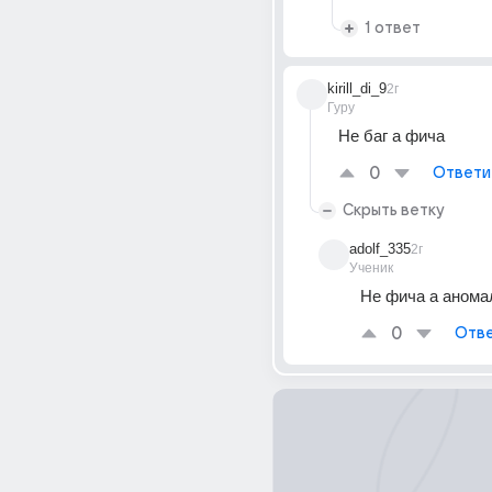
1 ответ
kirill_di_9
2г
Гуру
Не баг а фича
0
Ответи
Скрыть ветку
adolf_335
2г
Ученик
Не фича а анома
0
Отве