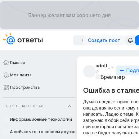
Создать пост
Главная
adolf_335
Подп
2г
Моя лента
Время игр
Пространства
Ошибка в сталке
Думаю предысторию говор
В ТОПЕ НА ОТВЕТАХ
она долгая но если кому н
написать. Ладно к теме. Ко
Информационные технологии
загружаю любой сейв игра
при повторной попытке зай
А сейчас что-то совсем другое
она не будет запускаться