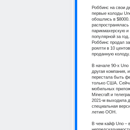
Роббинс на свои де
первые колоды Uno
обошлись в $8000. 
распространялась ч
парикмахерскую и 
популярной за год.
Роббинс продал за 
роялти в 10 центов
проданную колоду. 
В начале 90-х Uno 
другая компания, и 
перестала быть ф
только США. Сейча
мобильных приложе
Minecraft и телегра
2021-м выходила д
специальная верси
летию ООН. 
В чем кайф Uno – в
непредсказуемост