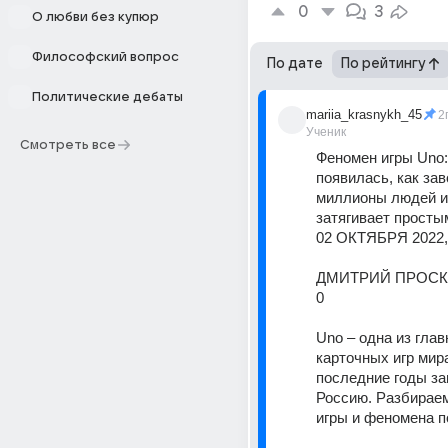
0
3
О любви без купюр
Философский вопрос
По дате
По рейтингу
Политические дебаты
mariia_krasnykh_45
2
Ученик
Смотреть все
Феномен игры Uno: 
появилась, как зав
миллионы людей и 
затягивает просты
02 ОКТЯБРЯ 2022, 
ДМИТРИЙ ПРОСК
0 
Uno – одна из глав
карточных игр мира
последние годы за
Россию. Разбираемс
игры и феномена п