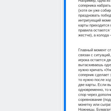
Например, одна из 
соперника набрать 
(хотя он уже собир
праздновать побед
интригующий момент
карты приходится 
правила остаются т
жестче), а колода –
Главный момент сп
связан с ситуаций, 
игрока остается дв
вытаскиваешь одну 
нужно кричать «Уно
соперник сделает э
то нужно после ход
две карты. Если вы
одновременно, то 
спор через дополн
соревнование (подк
монетку или сыграт
Ножницы. Бумага»)