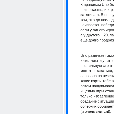
К правилам Uno бы
привыкаешь, и игра
затягивает. В перв
тем, что до послед
неизвестен победи
если у одного игрок
а у другого – 20, п
еще долго продолж
Uno развивает эмо
интеллект и учит в
правильную страте
может показаться, 
основана на везении
какие карты тебе в
потом нащупываютс
и целью игры стано
только избавление о
создание ситуации,
соперник собирает 
(и очень злится!). 