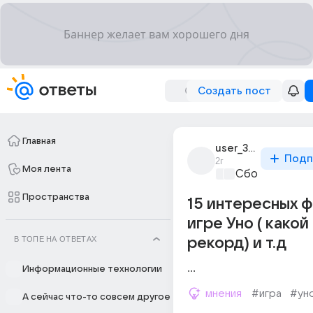
Создать пост
Главная
user_309478148
Подп
2г
Моя лента
Сборная Дом
Пространства
15 интересных ф
игре Уно ( какой
В ТОПЕ НА ОТВЕТАХ
рекорд) и т.д
...
Информационные технологии
мнения
#игра
#ун
А сейчас что-то совсем другое