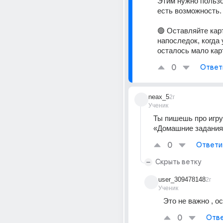
Этим нужно пользо
есть возможность.
🟢 Оставляйте карт
напоследок, когда 
осталось мало карт
0
Ответ
neax_5
2г
Ученик
Ты пишешь про игру 
«Домашние задания
0
Ответи
Скрыть ветку
user_309478148
2г
Ученик
Это не важно , о
0
Отве