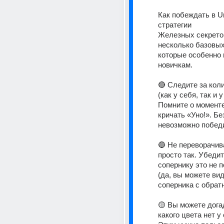
Как побеждать в U
стратегии 
Железных секретов 
несколько базовых 
которые особенно 
новичкам. 
🔴 Следите за коли
(как у себя, так и у
Помните о моменте,
кричать «Уно!». Без
невозможно победи
🔵 Не переворачив
просто так. Убедите
сопернику это не п
(да, вы можете вид
соперника с обратн
🟡 Вы можете догад
какого цвета нет у 