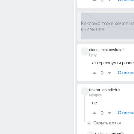
0
aiano_miakovskaia
2г
Гуру
актер озвучки разве
0
Ответи
traktor_arkadich
2г
Мудрец
не
0
Ответи
Скрыть ветку
radislav_miiagi
2г