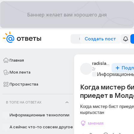
Создать пост
Главная
radislav_miiagi
Подп
2г
Моя лента
Информационны
Пространства
Когда мистер б
приедет в Молд
В ТОПЕ НА ОТВЕТАХ
Когда мистер бист приедет
кыргызстан
Информационные технологии
мнения
А сейчас что-то совсем другое