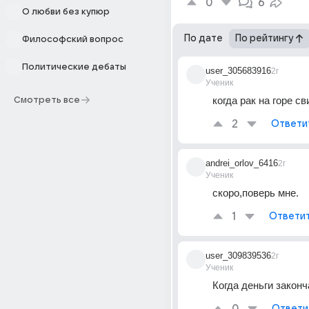
0
6
О любви без купюр
По дате
По рейтингу
Философский вопрос
Политические дебаты
user_305683916
2г
Ученик
когда рак на горе св
Смотреть все
2
Ответи
andrei_orlov_6416
2г
Ученик
скоро,поверь мне.
1
Ответи
user_309839536
2г
Ученик
Когда деньги законч
Ответи