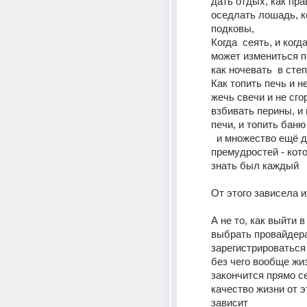
дать отдых, как пра
оседлать лошадь, ко
подковы, 
Когда  сеять, и когда
может измениться по
как ночевать  в степ
Как топить печь и не
жечь свечи и не сгор
взбивать перины, и г
печи, и топить баню
  и множество ещё других 
премудростей - кото
знать был каждый
От этого зависела 
А не то, как выйти в 
выбрать провайдера,
зарегистрироваться в
без чего вообще жиз
закончится прямо се
качество жизни от э
зависит