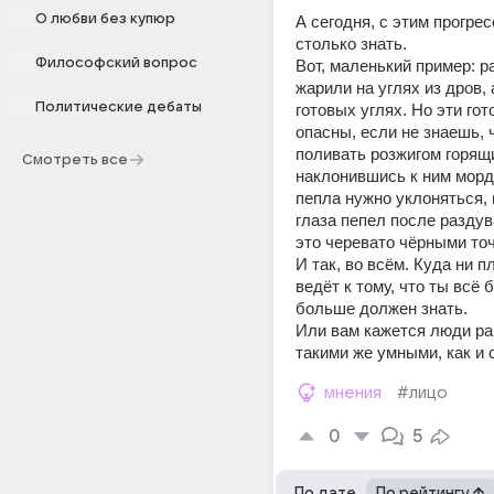
О любви без купюр
А сегодня, с этим прогрес
столько знать. 
Философский вопрос
Вот, маленький пример: р
жарили на углях из дров, 
Политические дебаты
готовых углях. Но эти гот
опасны, если не знаешь, ч
поливать розжигом горящи
Смотреть все
наклонившись к ним мордо
пепла нужно уклоняться, п
глаза пепел после раздува
И так, во всём. Куда ни п
ведёт к тому, что ты всё 
больше должен знать. 
Или вам кажется люди ра
такими же умными, как и 
мнения
#лицо
0
5
По дате
По рейтингу