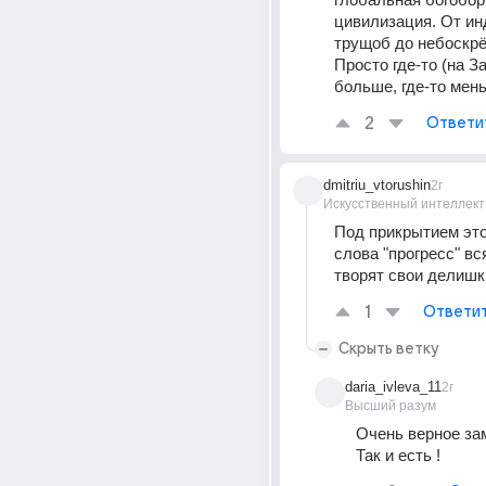
цивилизация. От ин
трущоб до небоскрё
Просто где-то (на За
больше, где-то мен
2
Ответи
dmitriu_vtorushin
2г
Искусственный интеллект
Под прикрытием этог
слова "прогресс" вс
творят свои делишк
1
Ответи
Скрыть ветку
daria_ivleva_11
2г
Высший разум
Очень верное зам
Так и есть !