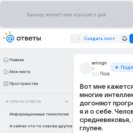
Создать пост
Главная
antogri
Подп
2г
Моя лента
Политические
Пространства
Вот мне кажется
многие интелле
В ТОПЕ НА ОТВЕТАХ
догоняют прогр
я и о себе. Чело
Информационные технологии
средневековья, 
А сейчас что-то совсем другое
глупее.