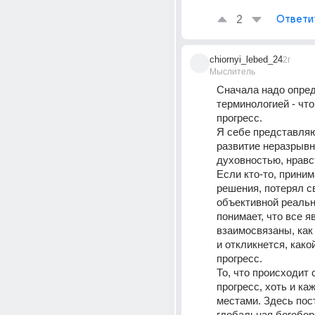
2
Ответи
chiornyi_lebed_24
2г
Мыслитель
Сначала надо опред
терминологией - что 
прогресс.
Я себе представляю
развитие неразрывно
духовностью, нравс
Если кто-то, прини
решения, потерял св
объективной реальн
понимает, что все я
взаимосвязаны, как 
и откликнется, какой
прогресс.
То, что происходит с
прогресс, хоть и каж
местами. Здесь пост
глобальная богобор