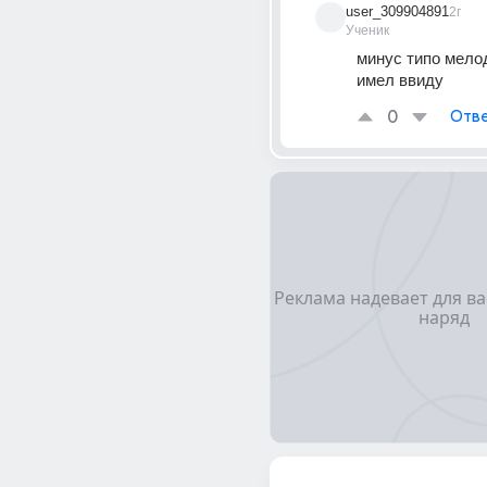
user_309904891
2г
Ученик
минус типо мелод
имел ввиду
0
Отве