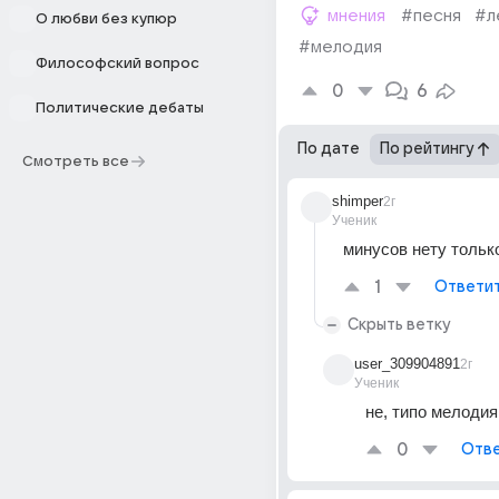
мнения
#песня
#л
О любви без купюр
#мелодия
Философский вопрос
0
6
Политические дебаты
По дате
По рейтингу
Смотреть все
shimper
2г
Ученик
минусов нету толь
1
Ответи
Скрыть ветку
user_309904891
2г
Ученик
не, типо мелодия
0
Отве