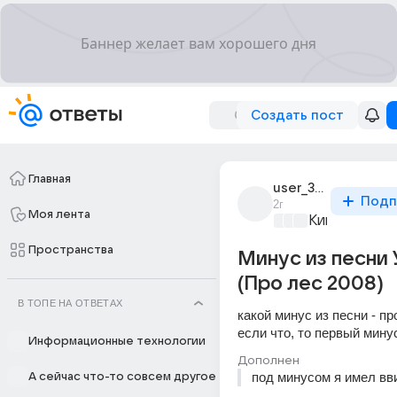
Создать пост
Главная
user_309904891
Подп
2г
Моя лента
Киномания
+3
Пространства
Минус из песни
(Про лес 2008)
В ТОПЕ НА ОТВЕТАХ
какой минус из песни - про
если что, то первый мину
Информационные технологии
Дополнен
под минусом я имел в
А сейчас что-то совсем другое