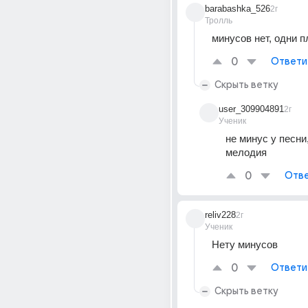
barabashka_526
2г
Тролль
минусов нет, одни 
0
Ответи
Скрыть ветку
user_309904891
2г
Ученик
не минус у песни,
мелодия
0
Отве
reliv228
2г
Ученик
Нету минусов
0
Ответи
Скрыть ветку