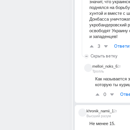
значит, что украинск
поднялся на борьбу 
хунтой и вместе с ш
Донбасса уничтожат
укробандеровский р
освободят Украину 
и западенцев!
3
Ответи
Скрыть ветку
mellori_noks_6
2г
Тролль
Как называется э
которую ты кури
0
Отве
khronik_narnii_1
2г
Высший разум
Не менее 15.