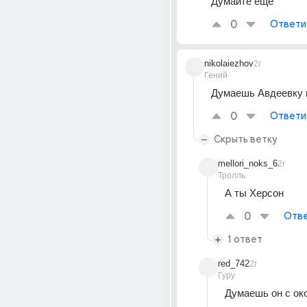
Думайте еще
0
Ответи
nikolaiezhov
2г
Гений
Думаешь Авдеевку в
0
Ответи
Скрыть ветку
mellori_noks_6
2г
Тролль
А ты Херсон
0
Отве
1 ответ
red_742
2г
Гуру
Думаешь он с ок