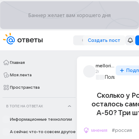
Создать пост
Главная
mellori_noks_6
Подп
2г
Моя лента
Политические
Пространства
Сколько у Р
осталось сам
В ТОПЕ НА ОТВЕТАХ
А-50? Три ш
Информационные технологии
мнения
#россия
А сейчас что-то совсем другое