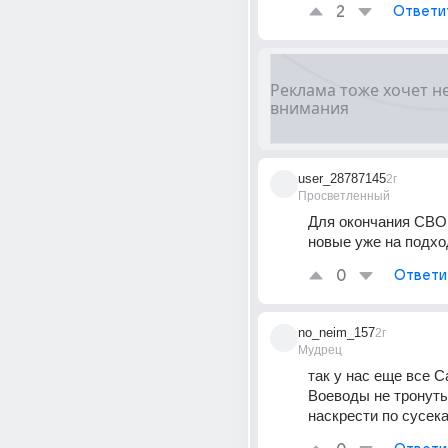
2
Ответи
user_28787145
2г
Просветленный
Для окончания СВО х
новые уже на подхо
0
Ответи
no_neim_157
2г
Мудрец
так у нас еще все С
Воеводы не тронуты,
наскрести по сусек