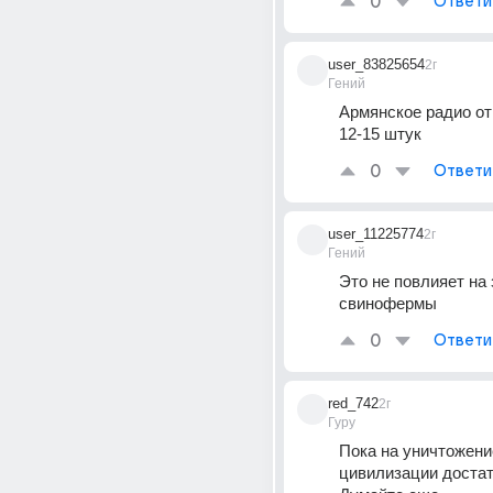
0
Ответи
user_83825654
2г
Гений
Армянское радио от
12-15 штук
0
Ответи
user_11225774
2г
Гений
Это не повлияет на 
свинофермы
0
Ответи
red_742
2г
Гуру
Пока на уничтожение
цивилизации достат