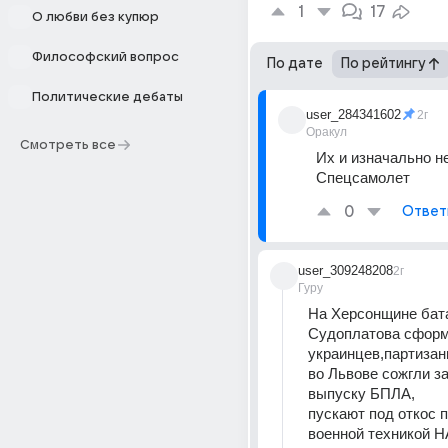
1
17
О любви без купюр
Философский вопрос
По дате
По рейтингу
Политические дебаты
user_284341602
2г
Оракул
Смотреть все
Их и изначально не
Спецсамолет
0
Ответ
user_309248208
2г
Гуру
На Херсонщине бата
Судоплатова сформи
украинцев,партизан
во Львове сожгли за
выпуску БПЛА, 
пускают под откос п
военной техникой Н