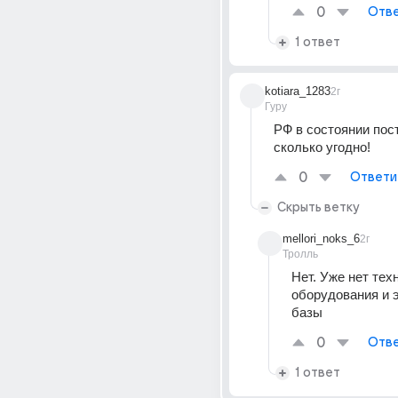
0
Отве
1 ответ
kotiara_1283
2г
Гуру
РФ в состоянии пост
сколько угодно!
0
Ответи
Скрыть ветку
mellori_noks_6
2г
Тролль
Нет. Уже нет техн
оборудования и 
базы
0
Отве
1 ответ