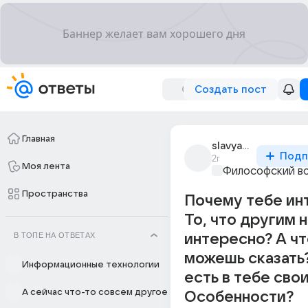
Создать пост
Главная
slavyanka_magic
Подп
2г
Моя лента
Философский в
Пространства
Почему тебе ин
То, что другим 
В ТОПЕ НА ОТВЕТАХ
интересно? А чт
можешь сказать
Информационные технологии
есть в тебе сво
А сейчас что-то совсем другое
Особенности?