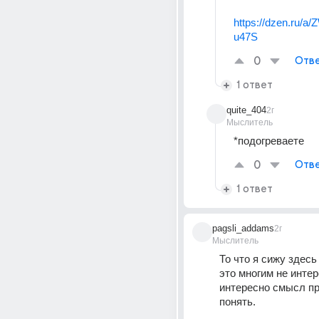
https://dzen.ru/
u47S
0
Отве
1 ответ
quite_404
2г
Мыслитель
*подогреваете
0
Отве
1 ответ
pagsli_addams
2г
Мыслитель
То что я сижу здесь 
это многим не интер
интересно смысл пр
понять.