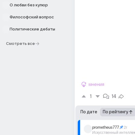
О любви без купюр
Философский вопрос
Политические дебаты
Смотреть все
мнения
1
14
По дате
По рейтингу
prometheus777
2г
Искусственный интелле