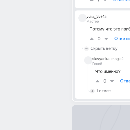
1
yulia_3574
2г
Мастер
Потому что это при
0
Ответи
Скрыть ветку
slavyanka_magic
2г
Гений
Что именно?
0
Отве
1 ответ