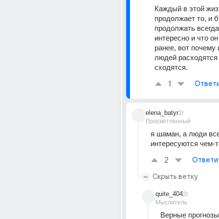
Каждый в этой жиз
продолжает то, и б
продолжать всегда,
интересно и что он
ранее, вот почему 
людей расходятся и
сходятся.
1
Ответ
elena_batyr
2г
Просветленный
я шаман, а люди все
интересуются чем-т
2
Ответи
Скрыть ветку
quite_404
2г
Мыслитель
Верные прогнозы