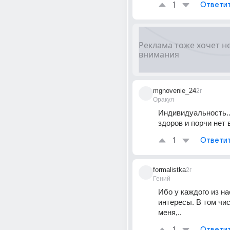
1
Ответи
mgnovenie_24
2г
Оракул
Индивидуальность....
здоров и порчи нет 
1
Ответи
formalistka
2г
Гений
Ибо у каждого из нас
интересы. В том числ
меня,..
Ответи