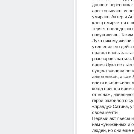
данного персонажа: 
арестовывают, исче
умирают Актер и Анн
клещ смиряется с н
теряет последнюю н
новую жизнь. Таким 
Лука никому жизни н
утешение его действ
правда вновь застав
разочаровываться. Н
время Лука не лгал о
существовании лече
алкоголиков, а сам А
найти в себе силы л
когда пришло время
от «сна» , навеянног
герой разбился о су
«правду» Сатина, уп
своей мечты.  
Первый акт пьесы и
нам «униженных и о
людей, но они еще н