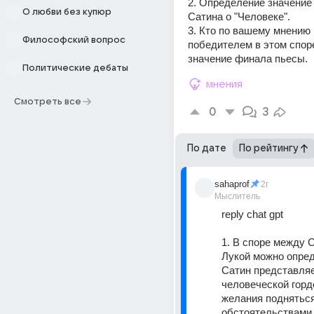
2. Определение значение 
О любви без купюр
Сатина о "Человеке". 
3. Кто по вашему мнению
Философский вопрос
победителем в этом спор
значение финала пьесы.
Политические дебаты
мнения
Смотреть все
0
3
По дате
По рейтингу
sahaprof
2г
Мыслитель
reply chat gpt
1. В споре между С
Лукой можно опреде
Сатин представляе
человеческой гордо
желания подняться
обстоятельствами, 