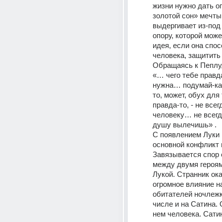
жизни нужно дать оп
золотой сон» мечты
выдергивает из-под 
опору, которой може
идея, если она спос
человека, защитить е
Обращаясь к Пеплу, 
«… чего тебе правд
нужна… подумай-ка!
то, может, обух для
правда-то, - не всег
человеку… не всегд
душу вылечишь» .  
С появлением Луки 
основной конфликт 
Завязывается спор 
между двумя героям
Лукой. Странник ока
огромное влияние на
обитателей ночлежки
числе и на Сатина. 
нем человека. Сатин