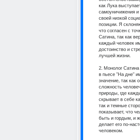
как Лука выступает
самоуничижения и 
своей низкой социа
позиции. Я склоняю
что согласен с точ
Сатина, так как вер
каждый человек им
достоинство и стре
лучшей жизни. 
2. Монолог Сатина 
в пьесе "На дне" и
значение, так как 
сложность человеч
природы, где кажд
скрывает в себе ка
так и темные сторо
показывает, что че
быть и гордым, и ж
делает его по-нас
человеком. 