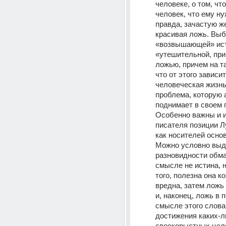
человеке, о том, что
человек, что ему ну
правда, зачастую же
красивая ложь. Выб
«возвышающей» ист
«утешительной, пр
ложью, причем на та
что от этого зависит 
человеческая жизнь, 
проблема, которую а
поднимает в своем 
Особенно важны и и
писателя позиции Лу
как носителей основ
Можно условно выде
разновидности обман
смысле не истина, н
того, полезна она к
вредна, затем ложь 
и, наконец, ложь в п
смысле этого слова 
достижения каких-л
своекорыстных целе