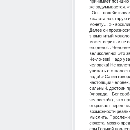
принимает позицию Л
же задумывается. «О
. Он… подействовал 
кислота на старую и
монету… » - восклиц
Далее он произносит
знаменитый монолог
может верить и не в
его дело!. . Чело-век
великолепно! Это зв
Че-ло-век! Надо ува
человека! Не жалет
унижать его жалост
надо! » Сатин говори
настоящий человек,
сильный, достоин п
(«правда – Бог своб
человека!») , что пр
открывает перед че
возможности реально
мыслить. Прослежив
сюжета, можно пред
сам Горький поддер