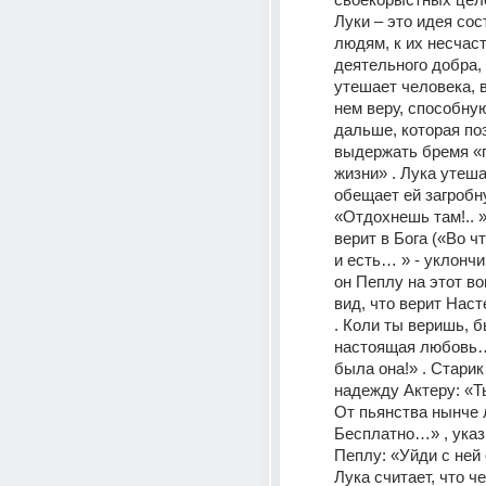
Луки – это идея сос
людям, к их несчаст
деятельного добра, 
утешает человека, в
нем веру, способную
дальше, которая поз
выдержать бремя «
жизни» . Лука утешае
обещает ей загробну
«Отдохнешь там!.. » 
верит в Бога («Во чт
и есть… » - уклончи
он Пеплу на этот воп
вид, что верит Насте
. Коли ты веришь, б
настоящая любовь… 
была она!» . Старик 
надежду Актеру: «Т
От пьянства нынче 
Бесплатно…» , указ
Пеплу: «Уйди с ней 
Лука считает, что че