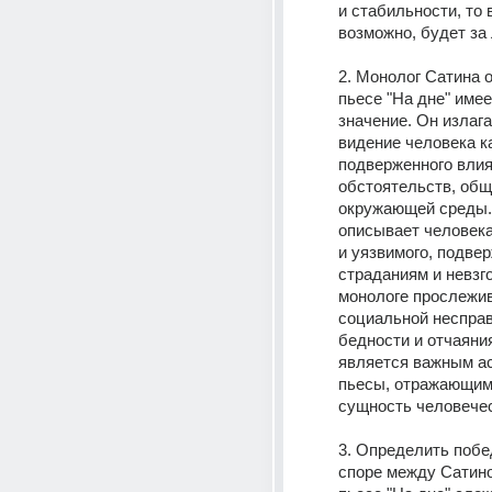
и стабильности, то 
возможно, будет за 
2. Монолог Сатина о
пьесе "На дне" имее
значение. Он излага
видение человека ка
подверженного влия
обстоятельств, обще
окружающей среды. 
описывает человека 
и уязвимого, подвер
страданиям и невзго
монологе прослежив
социальной несправ
бедности и отчаяния,
является важным ас
пьесы, отражающим 
сущность человечес
3. Определить побе
споре между Сатино