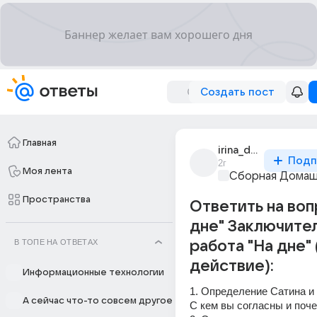
Создать пост
Главная
irina_danilina_370
Подп
2г
Моя лента
Сборная Домаш
Пространства
Ответить на воп
дне" Заключите
В ТОПЕ НА ОТВЕТАХ
работа "На дне" 
действие):
Информационные технологии
1. Определение Сатина и Л
А сейчас что-то совсем другое
С кем вы согласны и поче