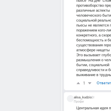
пьесе "На дне" сложн
противоборство пре
различные аспекты 
человеческого бытия
социальной реально
пьесы не является 
поражением кого-ли
конкретного, а скоре
беспомощность и бе
существования герое
атмосфере нищеты и
Это вызывает глубо
размышления о чел
бытии, социальной 
справедливости и бо
выживание в трудны
1
Ответи
alisa_kudzio
2г
Профи
Центральная идея пь