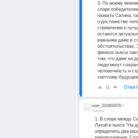
3. По моему мнению
споре победителем
назвать Сатина, так
о достоинстве чело
стремлении к лучш
остаются актуальн
важными даже в с
обстоятельствах. 
финала пьесы закл
том, что даже на д
люди могут сохран
человечность и стр
светлому будуще
0
Ответ
user_310402676
2г
Ученик
1. В споре между Са
Лукой в пьесе "На д
определить два раз
мировоззрения. Сат