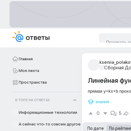
Главная
kseniia_polako
Сборная Д
Моя лента
Линейная фун
Пространства
прямая y=kx+b проход
В ТОПЕ НА ОТВЕТАХ
знания
Информационные технологии
0
5
А сейчас что-то совсем другое
По дате
По рейтин