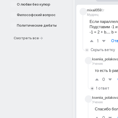
О любви без купюр
mixail059
2г
Мудрец
Философский вопрос
Если параллельн
Политические дебаты
Подставим -1 и
-1 = 2 + b.... b = 
Смотреть все
1
Отв
Скрыть ветку
kseniia_polakov
Ученик
то есть b ра
0
1 ответ
kseniia_polakov
Ученик
Спасибо бол