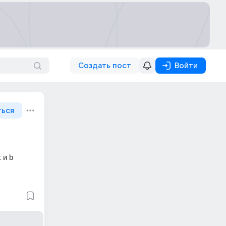
Создать пост
Войти
ться
 и b