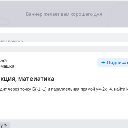
va
2г
Подписа
омашка
кция, матеиатика
ит через точку Б(-1,-1) и параллельная прямой y=-2x+4. найти k
гу