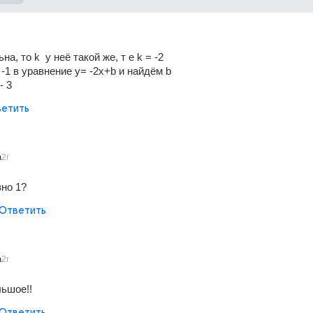
а, то k  у неё такой же, т е k = -2
 -1 в уравнение y= -2x+b и найдём b
- 3
етить
a
2г
вно 1?
Ответить
a
2г
ьшое!!
Ответить