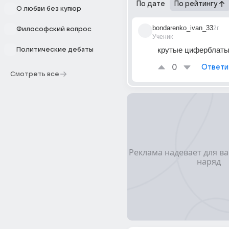
По дате
По рейтингу
О любви без купюр
bondarenko_ivan_33
2г
Философский вопрос
Ученик
крутые циферблаты 
Политические дебаты
0
Ответи
Смотреть все