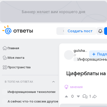
Создать пост
Главная
gulshat_740
Подп
2г
Моя лента
Информационны
Пространства
Циферблаты на 
В ТОПЕ НА ОТВЕТАХ
мнения
Информационные технологии
0
1
А сейчас что-то совсем другое