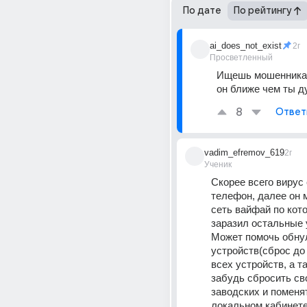
По дате
По рейтингу
ai_does_not_exist
2г
Просветленный
Ищешь мошенника?
он ближе чем ты д
8
Ответ
vadim_efremov_619
2г
Ученик
Скорее всего вирус 
телефон, далее он м
сеть вайфай по кото
заразил остальные у
Может помочь обнул
устройств(сброс до 
всех устройств, а та
забудь сбросить сво
заводских и поменят
локальном кабинете