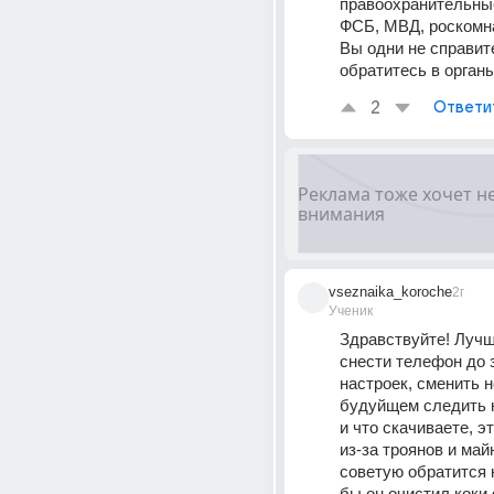
правоохранительные
ФСБ, МВД, роскомнад
Вы одни не справите
обратитесь в орган
2
Ответи
vseznaika_koroche
2г
Ученик
Здравствуйте! Лучше
снести телефон до 
настроек, сменить н
будуйщем следить к
и что скачиваете, э
из-за троянов и майн
советую обратится к
бы он очистил коки ф