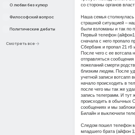
со стороны органов власти
О любви без купюр
Наша семья столкнулась 
Философский вопрос
страшной ситуацией – на
были взломаны и так по п
Политические дебаты
Первый телефон (айфон12
сначала с него пропало п
Смотреть все
Сбербанк и пропал 21 гб и
После чего с ее вотсапа н
отправляться сообщения с
пожеланий смерти родств
близким людям. После уд
учетной записи вотсапп в
начало происходить в тел
после чего мы так же уда
запись телеграмм. И тут ж
происходить в обычных 
сообщениях и мы заблоки
Билайн и выключили теле
Следом пошел телефон мо
младшего брата (айфон 12