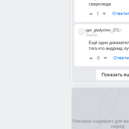
сверхлюди
1
Ответи
igor_gladyshev_271
2г
Знаток
Ещё одно доказател
того,что андроид л
0
Ответи
Показать е