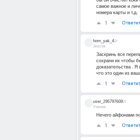
самое важное и лич
номера карты и т.д.
1
Ответи
hom_yak_4
2г
Знаток
Заскринь все перепи
сохрани их чтобы б
доказательства . Я 
что это один из ва
1
Ответи
user_295797609
2г
Ученик
Нечего айфонами п
1
Ответи