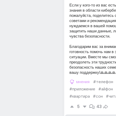
Если у кого-то из вас есть
знания в области кибербе
пожалуйста, поделитесь с
советами и рекомендация
нуждаемся в вашей помощ
защитить наши данные, л
чувства безопасности. 
Благодарим вас за вниман
готовность помочь нам в 
ситуации. Вместе мы смо
преодолеть эти трудности
безопасность наших семей
вашу поддержку!🙏🙏🙏🙏
мнения
#телефон
#приложение
#айфон
#квартира
#сон
#чит
5
43