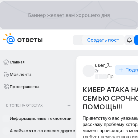
Создать пост
Главная
user_76539022
Подп
2г
Моя лента
Программир
Пространства
КИБЕР АТАКА Н
СЕМЬЮ СРОЧН
В ТОПЕ НА ОТВЕТАХ
ПОМОЩЬ!!!
Приветствую вас уважаем
Информационные технологии
расскажу проблему котора
момент происходит в моей
А сейчас что-то совсем другое
требует немедленного вм