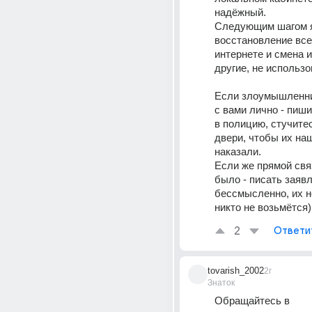
надёжный.
Следующим шагом я
восстановление всех
интернете и смена и
другие, не использ
Если злоумышленни
с вами лично - пиши
в полицию, стучитес
двери, чтобы их наш
наказали.
Если же прямой связ
было - писать заявл
бессмысленно, их не
никто не возьмётся)
2
Ответи
tovarish_2002
2г
Знаток
Обращайтесь в 