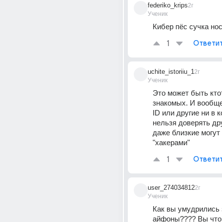
federiko_krips
2г
Ученик
Кибер пёс сучка но
1
Ответи
uchite_istoriiu_1
2г
Ученик
Это может быть ктот
знакомых. И вообще
ID или другие ни в к
нельзя доверять дру
даже близкие могут 
"хакерами"
1
Ответи
user_274034812
2г
Ученик
Как вы умудрились 
айфоны???? Вы что 