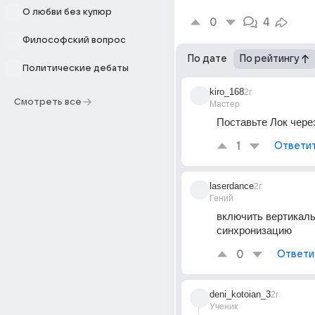
О любви без купюр
0
4
Философский вопрос
По дате
По рейтингу
Политические дебаты
kiro_168
2г
Смотреть все
Мастер
Поставьте Лок через
1
Ответи
laserdance
2г
Гений
включить вертикаль
синхронизацию
0
Ответи
deni_kotoian_3
2г
Ученик