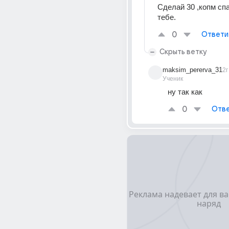
Сделай 30 ,копм спа
тебе.
0
Ответи
Скрыть ветку
maksim_pererva_31
2г
Ученик
ну так как
0
Отве