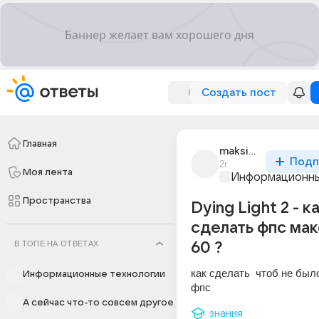
Создать пост
Главная
maksim_pererva_31
Подп
2г
Моя лента
Информационны
Пространства
Dying Light 2 - к
сделать фпс ма
В ТОПЕ НА ОТВЕТАХ
60 ?
как сделать  чтоб не был
Информационные технологии
фпс
А сейчас что-то совсем другое
знания