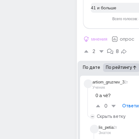
41 и больше
Всего голосов:
мнения
опрос
2
8
По дате
По рейтингу
artiom_gruznev_3
2г
Ученик
0 а чё?
0
Ответи
Скрыть ветку
lis_petia
2г
Знаток