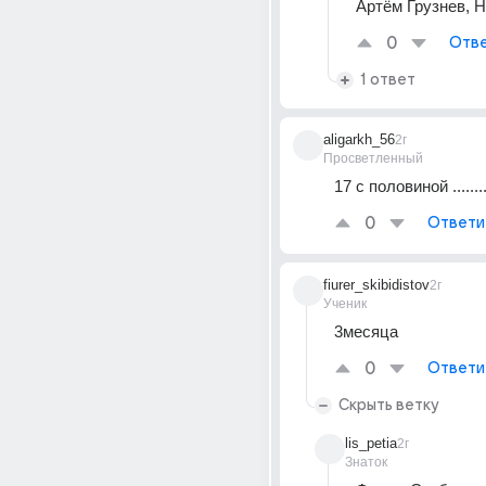
Артём Грузнев, Н
0
Отве
1 ответ
aligarkh_56
2г
Просветленный
17 с половиной ...........
0
Ответи
fiurer_skibidistov
2г
Ученик
3месяца
0
Ответи
Скрыть ветку
lis_petia
2г
Знаток