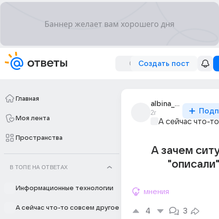
Создать пост
Главная
albina_koroleva_1
Подп
2г
Моя лента
А сейчас что-т
Пространства
А зачем сит
"описали"
В ТОПЕ НА ОТВЕТАХ
Информационные технологии
мнения
А сейчас что-то совсем другое
4
3