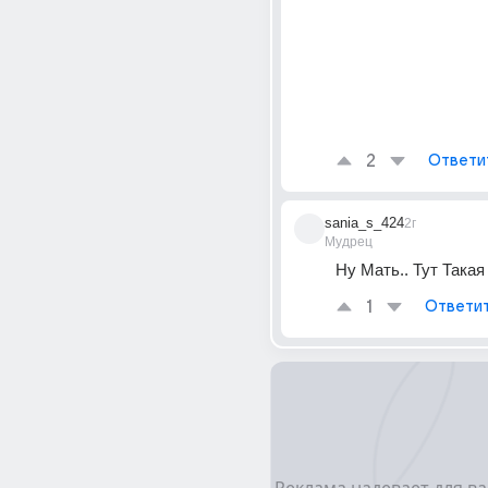
2
Ответи
sania_s_424
2г
Мудрец
Ну Мать.. Тут Такая 
1
Ответи