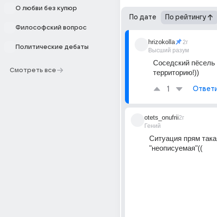
О любви без купюр
По дате
По рейтингу
Философский вопрос
hrizokolla
2г
Политические дебаты
Высший разум
Соседский пёсель т
Смотреть все
территорию!))
1
Ответ
otets_onufrii
2г
Гений
Ситуация прям такая
"неописуемая"((