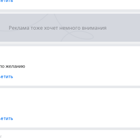
етить
о по желанию
етить
етить
г