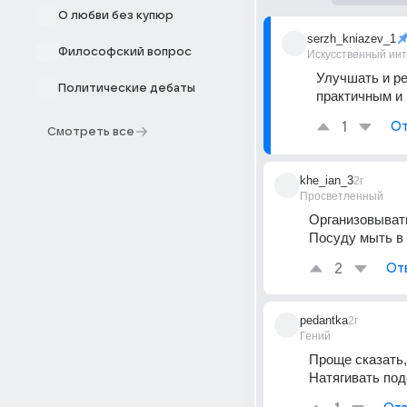
О любви без купюр
serzh_kniazev_1
Философский вопрос
Искусственный ин
Улучшать и ре
Политические дебаты
практичным и
1
От
Смотреть все
khe_ian_3
2г
Просветленный
Организовывать
Посуду мыть в 
2
От
pedantka
2г
Гений
Проще сказать,
Натягивать под