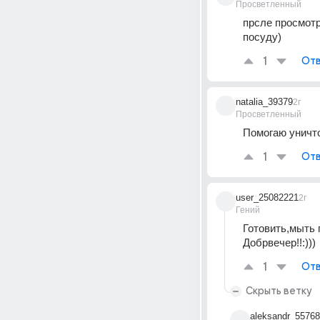
Просветленный
прсле просмот
посуду)
1
Отв
natalia_39379
2г
Просветленный
Помогаю уничто
1
Отв
user_25082221
2г
Гений
Готовить,мыть 
Добрвечер!!:)))
1
Отв
Скрыть ветку
aleksandr_55768