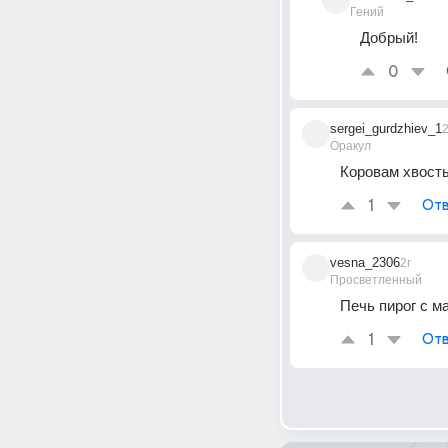
Гений
Добрый!
0
sergei_gurdzhiev_1
2
Оракул
Коровам хвосты
1
Отв
vesna_2306
2г
Просветленный
Печь пирог с м
1
Отв