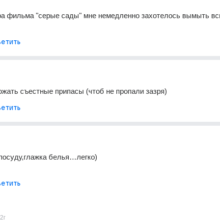
ра фильма "серые сады" мне немедленно захотелось вымыть вс
етить
жать съестные припасы (чтоб не пропали зазря)
етить
посуду,глажка белья…легко)
етить
2г