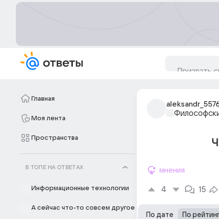
Главная
aleksandr_557
Философски
Моя лента
Пространства
Ч
В ТОПЕ НА ОТВЕТАХ
мнения
Информационные технологии
4
15
А сейчас что-то совсем другое
По дате
По рейтин