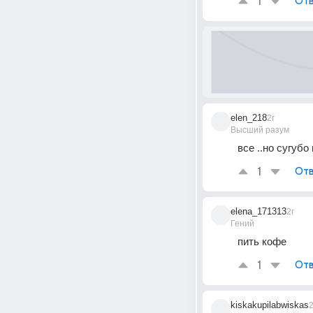
1
Отв
elen_218
2г
Высший разум
все ..но сугуб
1
Отв
elena_171313
2г
Гений
пить кофе
1
Отв
kiskakupilabwiskas
2