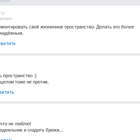
2г
теллект
монтировать своё жизненное пространство. Делать его более 
 надёжным.
ветить
 пространство :) 
целом тоже не против.
ветить
что не люблю!
одеяльник и гладить брюки...