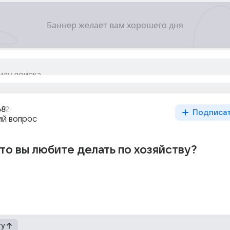
68
2г
Подписа
й вопрос
то вы любите делать по хозяйству?
гу