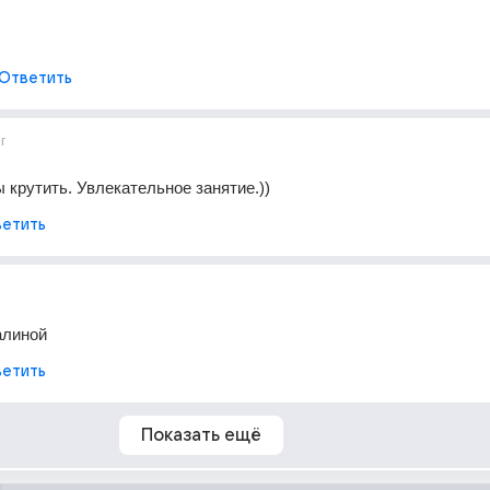
Ответить
г
 крутить. Увлекательное занятие.))
етить
алиной
етить
Показать ещё