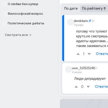
О любви без купюр
По дате
По рейтингу
Философский вопрос
dendolaris
2г
Политические дебаты
Профи
потому что тупеют 
Смотреть все
круто,но смотришь
идиоты идиотами..
таким заниматься 
1
Ответ
user_310525248
2г
Ученик
Люди деградируют
0
Ответи