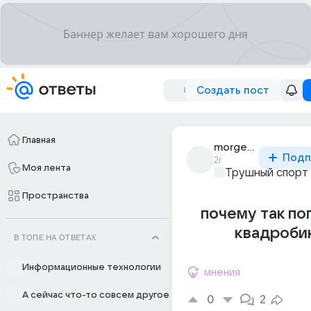
Создать пост
Главная
morgenshtnr
Подп
2г
Моя лента
Трушный спорт
Пространства
почему так по
квадроби
В ТОПЕ НА ОТВЕТАХ
Информационные технологии
мнения
А сейчас что-то совсем другое
0
2