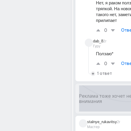
Нет, я раком полз
тряпкой. На ново
такого нет, замет
прилипает
0
Отве
dab_8
2г
Гуру
Ползаю*
0
Отве
1 ответ
stalnye_rukavitsy
2г
Мастер