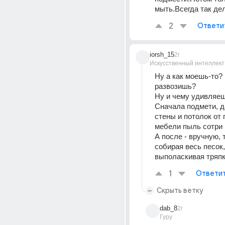
мыть.Всегда так де
2
Ответи
iorsh_15
2г
Искусственный интеллект
Ну а как моешь-то?
развозишь?
Ну и чему удивляе
Сначала подмети, д
стены и потолок от п
мебели пыль сотри
А после - вручную, т
собирая весь песок, 
выполаскивая тряп
1
Ответи
Скрыть ветку
dab_8
2г
Гуру