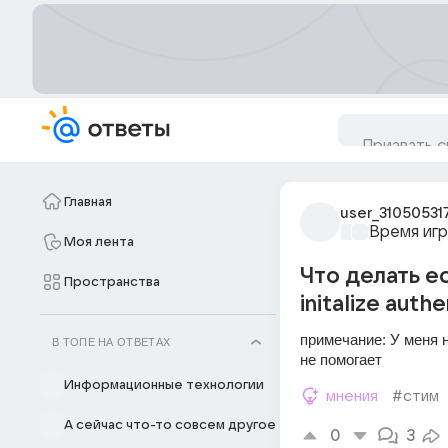
Главная
user_31050531
Время игр
Моя лента
Что делать ес
Пространства
initalize authe
примечание: У меня н
В ТОПЕ НА ОТВЕТАХ
не помогает
Информационные технологии
мнения
#стим
А сейчас что-то совсем другое
0
3