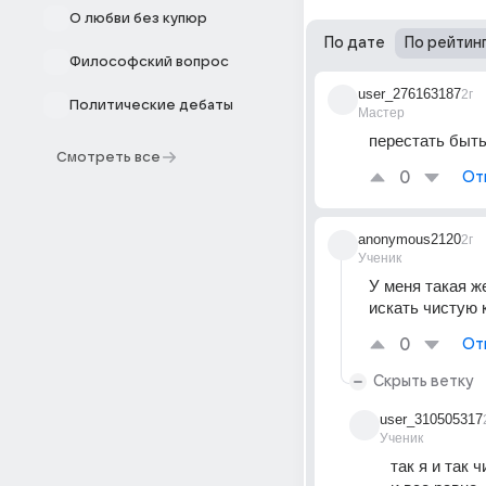
О любви без купюр
По дате
По рейтин
Философский вопрос
user_276163187
2г
Политические дебаты
Мастер
перестать быть
Смотреть все
0
От
anonymous2120
2г
Ученик
У меня такая же
искать чистую 
0
От
Скрыть ветку
user_310505317
Ученик
так я и так 