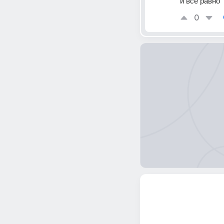
и все равно
0