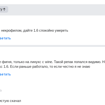
гу
 некрофилом, дайте 1.6 спокойно умереть
ветить
 фигня, только на линукс с wine. Такой репак попался видимо. Н
кс 1.6. Если раньше работало, то если честно я не знаю
ветить
2г
чистую скачал