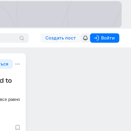
Создать пост
Войти
ться
d to
все равно 