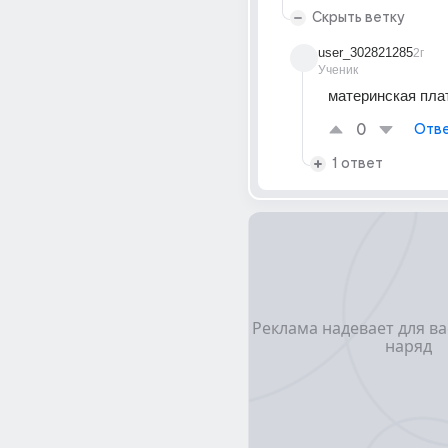
Скрыть ветку
user_302821285
2г
Ученик
материнская пла
0
Отве
1 ответ