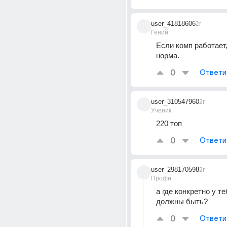
user_41818606
2г
Гений
Если комп работает,
норма.
0
Ответи
user_310547960
2г
Ученик
220 топ
0
Ответи
user_298170598
2г
Профи
а где конкретно у те
должны быть?
0
Ответи