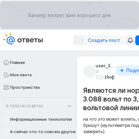
Создать пост
Главная
user_302821285
Подп
2г
Моя лента
Информационн
Пространства
Являются ли но
3.088 вольт по 3
В ТОПЕ НА ОТВЕТАХ
вольтовой лини
на что это может влиять, 
Информационные технологии
брешут (мультиметра под 
замерить)
А сейчас что-то совсем другое