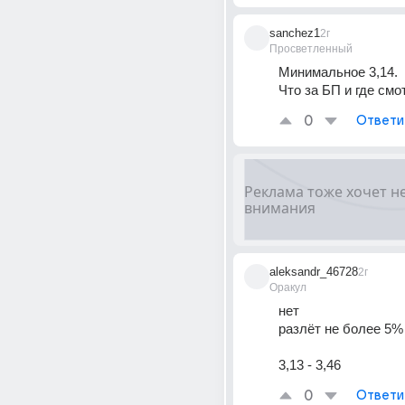
sanchez1
2г
Просветленный
Минимальное 3,14.
Что за БП и где см
0
Ответи
aleksandr_46728
2г
Оракул
нет
разлёт не более 5%
3,13 - 3,46
0
Ответи