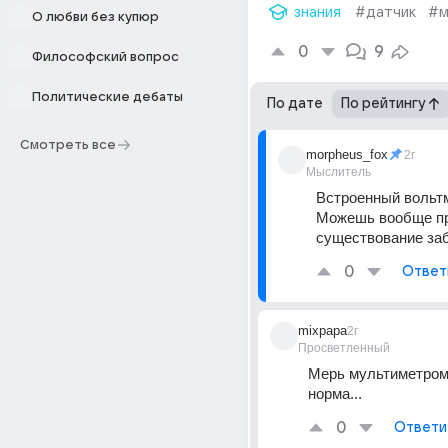
знания
#датчик
#м
О любви без купюр
0
9
Философский вопрос
Политические дебаты
По дате
По рейтингу
Смотреть все
morpheus_fox
2г
Мыслитель
Встроенный вольтм
Можешь вообще про
существование за
0
Ответ
mixpapa
2г
Просветленный
Мерь мультиметром.
норма...
0
Ответи