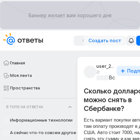
Создать пост
Главная
user_279740883
Подп
2г
Моя лента
Все про биз
Пространства
Сколько долларо
можно снять в
В ТОПЕ НА ОТВЕТАХ
Сбербанке?
Есть вариант покупки авто
Информационные технологии
там оплату производят в 
США. Авто стоит 7000, на
А сейчас что-то совсем другое
снять эту сумму и как ми