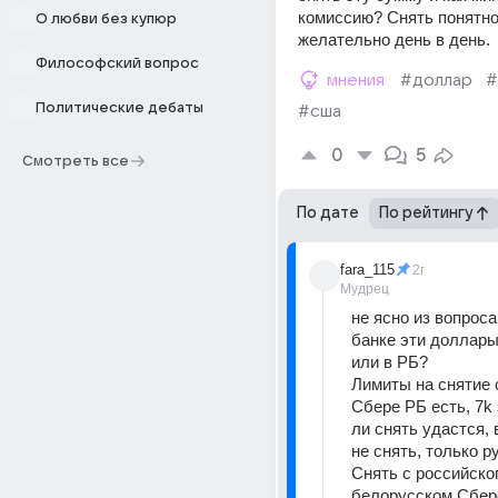
комиссию? Снять понятно
О любви без купюр
желательно день в день.
Философский вопрос
мнения
#доллар
#
Политические дебаты
#сша
0
5
Смотреть все
По дате
По рейтингу
fara_115
2г
Мудрец
не ясно из вопроса,
банке эти доллары 
или в РБ?
Лимиты на снятие с
Сбере РБ есть, 7k 
ли снять удастся, 
не снять, только р
Снять с российског
белорусском Сбере