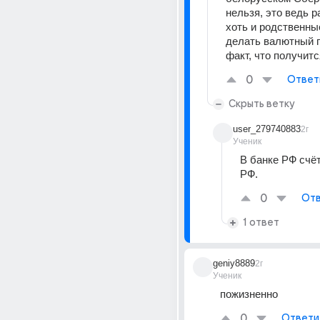
нельзя, это ведь р
хоть и родственны
делать валютный пе
факт, что получитс
0
Ответ
Скрыть ветку
user_279740883
2г
Ученик
В банке РФ счёт
РФ.
0
Отв
1 ответ
geniy8889
2г
Ученик
пожизненно
0
Ответи