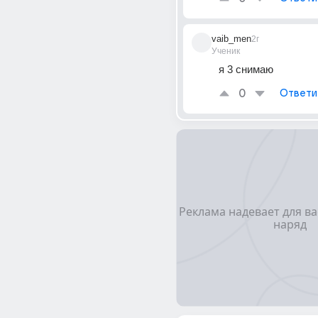
vaib_men
2г
Ученик
я 3 снимаю
0
Ответи