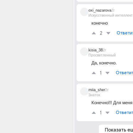
oxi_nazarova
2г
Искусственный интеллект
конечно
2
Ответи
kisia_38
2г
Просветленный
Да, конечно.
1
Ответи
miia_sher
2г
Знаток
Конечно!!! Для меня
1
Ответи
Показать е