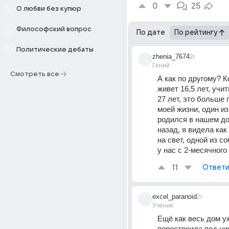
0
25
О любви без купюр
Философский вопрос
По дате
По рейтингу
Политические дебаты
zhenia_7674
2г
Гений
Смотреть все
А как по другому? К
живет 16,5 лет, учит
27 лет, это больше 
моей жизни, один из 
родился в нашем до
назад, я видела как
на свет, одной из соб
у нас с 2-месячного
11
Ответи
excel_paranoid
2г
Ученик
Ещё как весь дом уж
перестроила под них