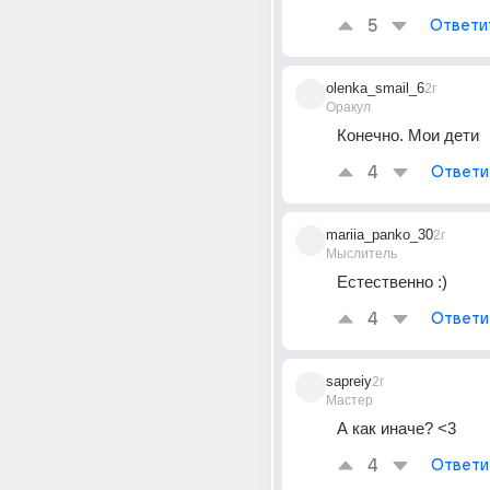
5
Ответи
olenka_smail_6
2г
Оракул
Конечно. Мои дети
4
Ответи
mariia_panko_30
2г
Мыслитель
Естественно :)
4
Ответи
sapreiy
2г
Мастер
А как иначе? <3
4
Ответи