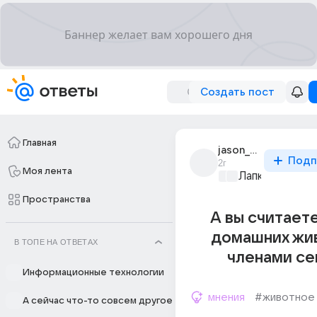
Создать пост
Главная
jason_smith_60
Подп
2г
Моя лента
Лапки и хвост
Пространства
А вы считает
домашних жи
В ТОПЕ НА ОТВЕТАХ
членами се
Информационные технологии
мнения
#животное
А сейчас что-то совсем другое