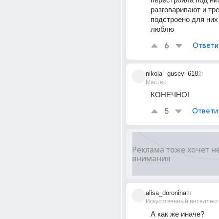
разговаривают и треб
подстроено для них 
люблю
6
Ответи
nikolai_gusev_618
2г
Мастер
КОНЕЧНО!
5
Ответи
alisa_doronina
2г
Искусственный интеллект
А как же иначе?