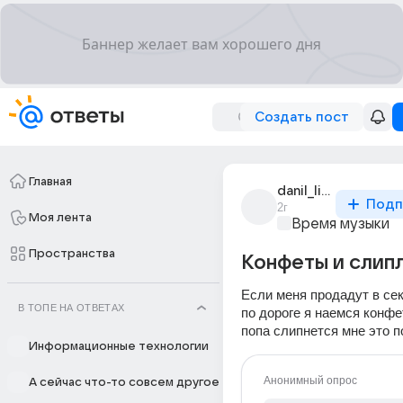
Создать пост
Главная
danil_litvinov_563
Подп
2г
Моя лента
Время музыки
Пространства
Конфеты и слипл
Если меня продадут в сек
В ТОПЕ НА ОТВЕТАХ
по дороге я наемся конфет
попа слипнется мне это 
Информационные технологии
Анонимный опрос
А сейчас что-то совсем другое