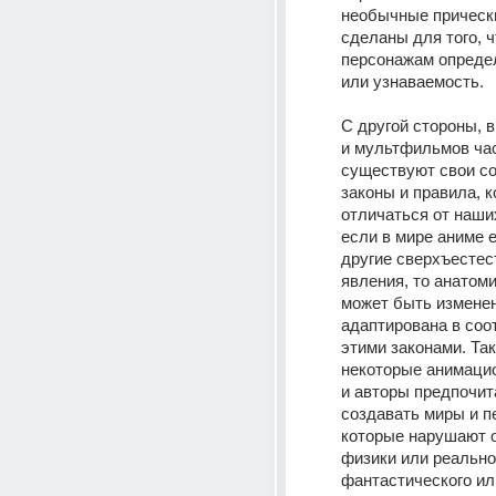
необычные прически
сделаны для того, ч
персонажам определ
или узнаваемость. 
С другой стороны, в
и мультфильмов час
существуют свои со
законы и правила, к
отличаться от наших
если в мире аниме е
другие сверхъестес
явления, то анатоми
может быть изменен
адаптирована в соот
этими законами. Так
некоторые анимацио
и авторы предпочит
создавать миры и п
которые нарушают о
физики или реально
фантастического или