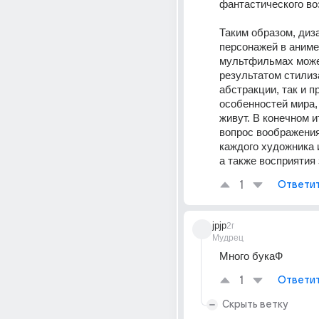
фантастического во
Таким образом, диза
персонажей в аниме 
мультфильмах может
результатом стилиза
абстракции, так и п
особенностей мира, 
живут. В конечном ит
вопрос воображения
каждого художника и
а также восприятия 
1
Ответи
jpjp
2г
Мудрец
Много букаФ
1
Ответи
Скрыть ветку