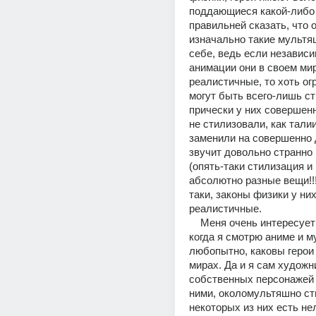
поддающиеся какой-либо л
правильней сказать, что о
изначально такие мультя
себе, ведь если независим
анимации они в своем мир
реалистичные, то хоть огр
могут быть всего-лишь сти
прически у них совершенно
не стилизовали, как талии
заменили на совершенно д
звучит довольно странно 
(опять-таки стилизация и 
абсолютно разные вещи!!!)
таки, законы физики у них
реалистичные.
    Меня очень интересует этот вопрос, 
когда я смотрю аниме и му
любопытно, каковы герои 
мирах. Да и я сам художни
собственных персонажей 
ними, околомультяшно сти
некоторых из них есть не