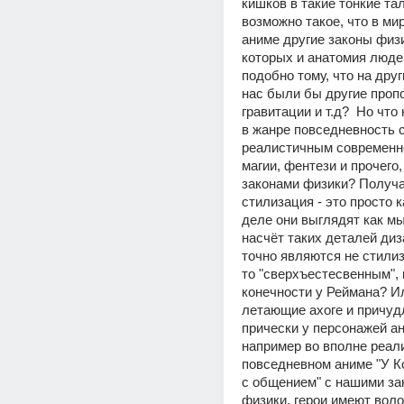
кишков в такие тонкие тал
возможно такое, что в мир
аниме другие законы физик
которых и анатомия людей
подобно тому, что на друг
нас были бы другие пропо
гравитации и т.д?  Но что 
в жанре повседневность с
реалистичным современно
магии, фентези и прочего,
законами физики? Получа
стилизация - это просто ка
деле они выглядят как мы?
насчёт таких деталей диз
точно являются не стилиз
то "сверхъестесвенным", 
конечности у Реймана? Ил
летающие ахоге и причуд
прически у персонажей ан
например во вполне реал
повседневном аниме "У К
с общением" с нашими за
физики, герои имеют воло