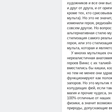
художников и все они выг
и друг от друга, и от ориги
кроме тех, кто срисовывае
мульта). Но это не значит,
изменили героя, редизайны
совсем другое. Но вопрос:
альтернативная стилю мул
стилизация самого реальн
героя, или это стилизация
мульта, которая и являет
    У многих мультяшек очень 
нереалистичная анатомия,
героев Винкс с их талией
вместились бы кишки, кост
но тем не менее они здрав
функционируют как положе
запоров. Но это мультик 
колудющих фей, если там
магия и прочие чудеса, зн
100% отличные от наших 
физики, а значит возможн
природы, допускающие в