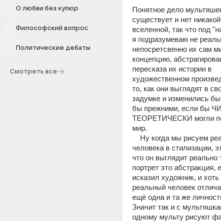
О любви без купюр
Понятное дело мультяшек
существует и нет никакой
Философский вопрос
вселенной, так что под "н
я подразумеваю не реальн
Политические дебаты
непосретсвенно их сам мир
концепцию, абстрагирован
пересказа их истории в 
Смотреть все
художественном произвед
то, как они выглядят в св
задумке и изменились бы 
бы прежними, если бы Ч
ТЕОРЕТИЧЕСКИ могли поп
мир.
    Ну когда мы рисуем реального 
человека в стилизации, эт
что он выглядит реально та
портрет это абстракция, е
исказил художник, и хоть 
реальный человек отличаю
ещё одна и та же личность,
Значит так и с мультяшка
одному мульту рисуют фа