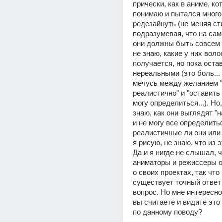
прически, как в аниме, ко
понимаю и пытался много 
редезайнуть (не меняя сти
подразумевая, что на сам
они должны быть совсем д
не знаю, какие у них волос
получается, но пока остав
нереальными (это боль... 
мечусь между желанием "
реалистично" и "оставить 
могу определиться...). Но, 
знаю, как они выглядят "н
и не могу все определитьс
реалистичные ли они или 
я рисую, не знаю, что из э
Да и я нигде не слышал, ч
аниматоры и режиссеры о
о своих проектах, так что
существует точный ответ 
вопрос. Но мне интересно,
вы считаете и видите это 
по данному поводу?