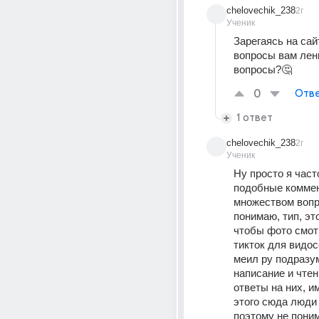
chelovechik_238
2г
Ученик
Зарегаясь на сайт
вопросы вам лень
вопросы?🤔
0
Отве
1 ответ
chelovechik_238
2г
Ученик
Ну просто я част
подобные коммен
множеством вопро
понимаю, тип, это
чтобы фото смотр
тикток для видосо
меил ру подразум
написание и чтен
ответы на них, и
этого сюда люди и
поэтому не поним