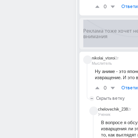
0
Ответи
nikolai_vtoroi
2г
Мыслитель
Ну аниме - это японс
извращение. И это 
0
Ответи
Скрыть ветку
chelovechik_238
2г
Ученик
В вопросе я обсу
изварщения ли это
то, как выглядят 