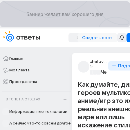
Создать пост
Главная
chelovechik_238
Подп
2г
Моя лента
Чем занятьс
Пространства
Как думайте, ди
героев мультик
В ТОПЕ НА ОТВЕТАХ
аниме/игр это и
реальная внешно
Информационные технологии
мире или лишь
А сейчас что-то совсем другое
искажение стил