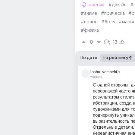
мнения
#дизайн
#
#аниме
#прическа
#с
#волос
#боль
#магия
#физика
0
13
По дате
По рейтингу
liosha_versachi
2г
Ученик
С одной стороны, ди
персонажей часто я
результатом стилиза
абстракции, создан
художниками для тог
подчеркнуть уникаль
выразительность пе
Отдельные детали, т
нереалистичная ана