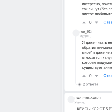
интересно, почем
так пишут (без пр
чистое любопытс
0
Отве
neo_80
2г
Мудрец
Я даже читать не 
обратил внимание
мире" я даже не з
относиться к глу
которые выдумал
существует аним
0
Отве
2 ответа
user_318425449
1г
Ученик
КЕЙСЫ КС2 ОТ 5 Р