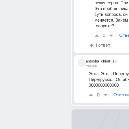
режиссеров. При 
Это вообще никак
суть вопроса, он 
меняется. Зачем 
говорите?
0
Отве
1 ответ
antosha_chiort_1
2г
Ученик
Это... Это... Перегру
Перегрузка... Ошибк
0000000000000
0
Ответи