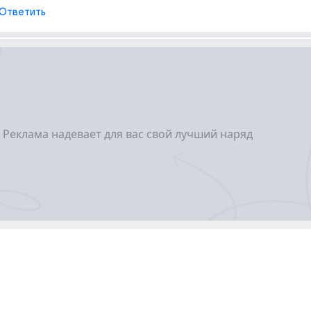
Ответить