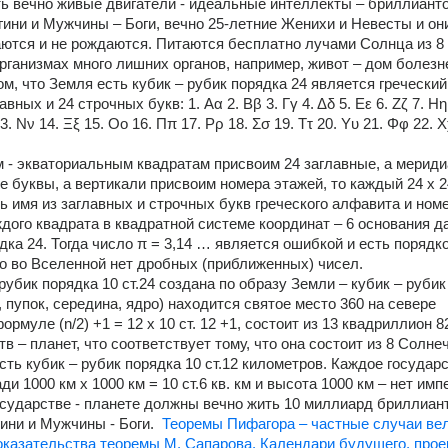
ть вечно живые двигатели - идеальные интеллекты – бриллианто
ини и Мужчины – Боги, вечно 25-летние Женихи и Невесты и они
ются и не рождаются. Питаются бесплатно лучами Солнца из 8 с
организмах много лишних органов, например, живот – дом болезней
м, что Земля есть кубик – рубик порядка 24 является греческий 
ных и 24 строчных букв: 1. Αα 2. Ββ 3. Γγ 4. Δδ 5. Εε 6. Ζζ 7. Ηη 8.
3. Νν 14. Ξξ 15. Οο 16. Ππ 17. Ρρ 18. Σσ 19. Ττ 20. Υυ 21. Φφ 22. Χ
 - экваториальным квадратам присвоим 24 заглавные, а мериди
 буквы, а вертикали присвоим номера этажей, то каждый 24 х 24
ь имя из заглавных и строчных букв греческого алфавита и номе
дого квадрата в квадратной системе координат – 6 основания да
дка 24. Тогда число π = 3,14 … является ошибкой и есть порядко
то во Вселенной нет дробных (приближенных) чисел. 
рубик порядка 10 ст.24 создана по образу Земли – кубик – рубик
, пупок, середина, ядро) находится святое место 360 на севере 
рмуле (n/2) +1 = 12 х 10 ст. 12 +1, состоит из 13 квадриллион 82
в – планет, что соответствует тому, что она состоит из 8 Солне
сть кубик – рубик порядка 10 ст.12 километров. Каждое государст
и 1000 км х 1000 км = 10 ст.6 кв. км и высота 1000 км – нет импе
осударстве - планете должны вечно жить 10 миллиард бриллиан
ни и Мужчины - Боги.  
Теоремы Пифагора – частные случаи вел
оказательства теоремы М. Сапарова. Календари будущего, прое