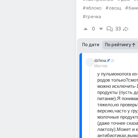
#яблоко
#овощ
#бан
#гречка
0
33
По дате
По рейтингу
dzhina
2г
Мастер
у пульмонолога из-
родов только?смот
можно исключить-1
продукты (пусть да
питание).Я понимаю
тяжело,но проверьт
версию,часто у гру
молочные продукты
(даже точнее сказа
лактозу).Может и к
антибиотиках,выма