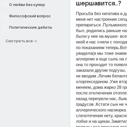
шершавится..?
О любви без купюр
Просьба без негатива и да
Философский вопрос
меня нет настроения сего
препираться .Пульмонолог
Политические дебаты
был, родились раньше на
были у нее на мушке- все
Смотреть все
окей и нас сняли с похода 
по показаниям теперь.Вот 
увидела(и мы тоже знаем 
аллергию и еще сыпь на ло
она то проходит то появля
заказали другие подгузы, 
не вводим .Лечим бепанте
хлоргекседином .Уже вто
меняем, дома жарко 28 гра
после отключения отопле
назад перегрели нас, быва
градусов .Кстати сын не ч
аллергического насморка 
слезотечения нету, красно
лобке и на щеках.Заметил
подгузы все проходит пот