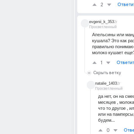
2
Ответи
evgenii_k_353
2г
Просветленный
Апельсины или ман
кушала? Это как раз 
правильно понимаю 
молоко кушает еще
1
Ответи
Скрыть ветку
natalie_1403
2г
Просветленный
да нет, он на смес
месяцев , молока
что то другое , ил
или на памперсы,
будем...
0
Отве