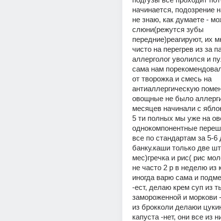
начинается, подозрение на
не знаю, как думаете - мо
слюни(режутся зубы 
передние)реагируют, их мн
чисто на перегрев из за п
аллерголог уволился и пу
сама нам порекомендовал
от творожка и смесь на 
антиаллергическую помен
овощные не было аллергии
месяцев начинали с яблока
5 ти полных мы уже на ов
однокомпонентные перешл
все по стандартам за 5-6 
банку.каши только две шту
мес)гречка и рис( рис мол
не часто 2 р в неделю из к
иногда варю сама и подм
-ест, делаю крем суп из т
замороженной и моркови -в
из брокколи делаюи цукин
капуста -нет, они все из н