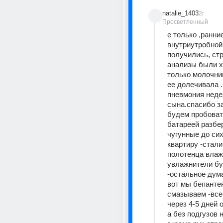
natalie_1403
2г
Просветленный
е только ,ранние
внутриутробной
получились, стр
анализы были х
только молочни
ее долечивала .
пневмония неде
сына.спасибо за
будем пробовать 
батареей разбер
чугунные до сих
квартиру -стали
полотенца влажн
увлажнители бу
-остальное дума
вот мы бепантен
смазываем -все 
через 4-5 дней о
а без подгузов н