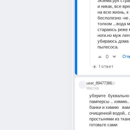
экзема рук стра
и никак, все вре
на всю жизнь, к
бесполезно -не 
толком ...вода м
стараюсь реже м
ноги.но муж лен
убираюсь дома с
пылесоса.
0
Отв
1 ответ
user_89477386
2г
Мастер
уберите  буквально в
памперсы .. химию..
банки и химию   вам 
очищенной водой.. 
простынями из ткани
готовьте сами