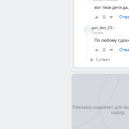
Просветленный
вот твои дети да
0
Отве
gun_don_23
2г
Профи
По любому сдохн
0
Отве
1 ответ