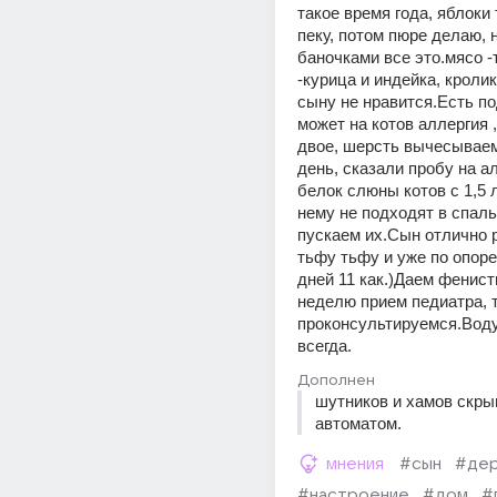
такое время года, яблоки 
пеку, потом пюре делаю, н
баночками все это.мясо -
-курица и индейка, кролик 
сыну не нравится.Есть по
может на котов аллергия , 
двое, шерсть вычесываем 
день, сказали пробу на ал
белок слюны котов с 1,5 л
нему не подходят в спаль
пускаем их.Сын отлично р
тьфу тьфу и уже по опоре 
дней 11 как.)Даем фенисти
неделю прием педиатра, т
проконсультируемся.Воду
всегда.
Дополнен
шутников и хамов скры
автоматом.
мнения
#сын
#дер
#настроение
#дом
#