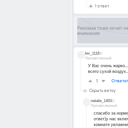
1 ответ
lev_1118
2г
Просветленный
У Вас очень жарко...
всего сухой воздух..
1
Ответи
Скрыть ветку
natalie_1403
2г
Просветленный
спасибо за норм
ответ)у нас вклю
комнате увлажнит