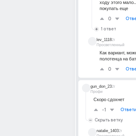
ходу этого мало..
покупать еще
0
Отве
1 ответ
lev_1118
2г
Просветленный
Как вариант, мож
полотенца на бат
0
Отве
gun_don_23
2г
Профи
Скоро сдохнет
-1
Ответи
Скрыть ветку
natalie_1403
2г