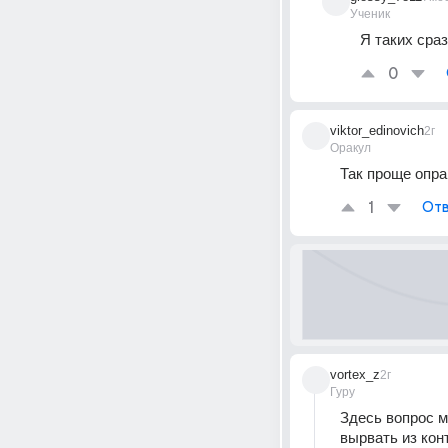
Ученик
Я таких сра
0
viktor_edinovich
2г
Оракул
Так проще опра
1
Отв
vortex_z
2г
Гуру
Здесь вопрос м
вырвать из кон