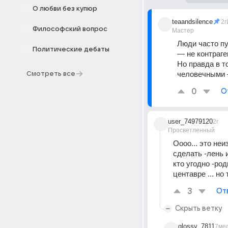
О любви без купюр
teaandsilence
2г
Философский вопрос
Мастер
Люди часто пу
Политические дебаты
— не контраге
Но правда в то
человечными —
Смотреть все
0
О
user_74979120
2г
Просветленный
Оооо... это неи
сделать -лень и
кто угодно -ро
центавре ... но
3
От
Скрыть ветку
glossy_7811
7ме