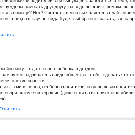
стливой жизни родителей, они вынуждены заботиться о тебе, так 
вынуждены помогать друг другу, ты ведь не эгоист, поможешь чел
тся в помощи? Нет? Соответственно вы являетесь слабым звен
е выгонят,но в случае когда будет выбор кого спасать, вас навр
ветить
окойно могут отдать своего ребенка в детдом.
и вам нужен надзиратель ввиде общества, чтобы сделать что-то 
 меня плохие новости.
ньев" в мире полно, особенно политиков, но успешным политика
 говорят какие они хорошие (даже если по их прихоти загубили 
ек).
Ответить