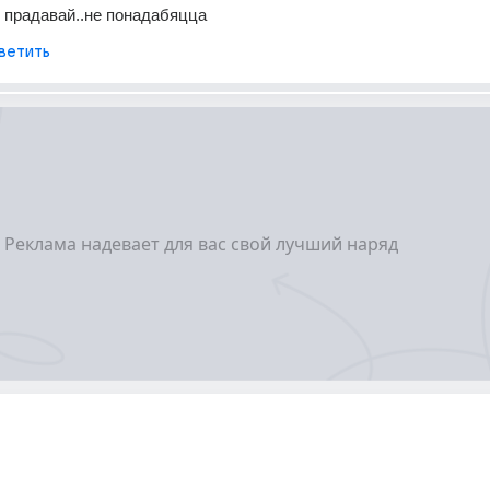
 прадавай..не понадабяцца
ветить