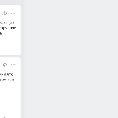
жающие 
руг нас. 
ь 
мим что 
том все 