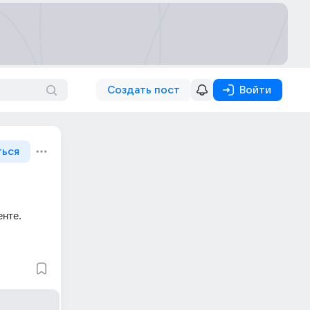
Создать пост
Войти
ться
енте.