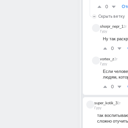
0
От
Скрыть ветку
shorpr_nepr_1
2г
Гуру
Ну так раск
0
vortex_z
2г
Гуру
Если человек
людям, кото
0
super_kotik_3
2г
Гуру
так воспитываю
сложно отучит