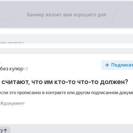
г
Подписа
 без купюр
+2
считают, что им кто-то что-то должен?
если это прописанно в контракте или другом подписанном докум
#документ
гу