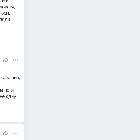
и в 
овеку, 
ом в 
ядли 
хорошие, 
м поют 
не одну 