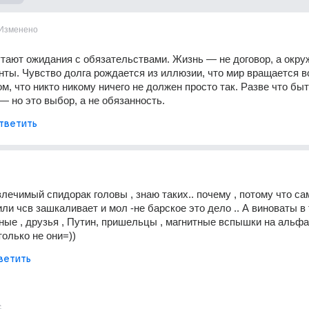
Изменено
тают ожидания с обязательствами. Жизнь — не договор, а окру
нты. Чувство долга рождается из иллюзии, что мир вращается вок
м, что никто никому ничего не должен просто так. Разве что быт
 но это выбор, а не обязанность.
тветить
злечимый спидорак головы , знаю таких.. почему , потому что са
ли чсв зашкаливает и мол -не барское это дело .. А виноваты в 
дные , друзья , Путин, пришельцы , магнитные вспышки на альфа 
 только не они=))
ветить
с