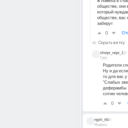
ж помеха в сча
обществе, они 
который нуждае
обществе, вас н
заберут
0
От
Скрыть ветку
shorpr_nepr_1
2г
Гуру
Родители сп
Ну и да есл
то для вас у
"Слабых зве
деферамбы и
сотню челов
0
ngsh_rld
2г
Мудрец