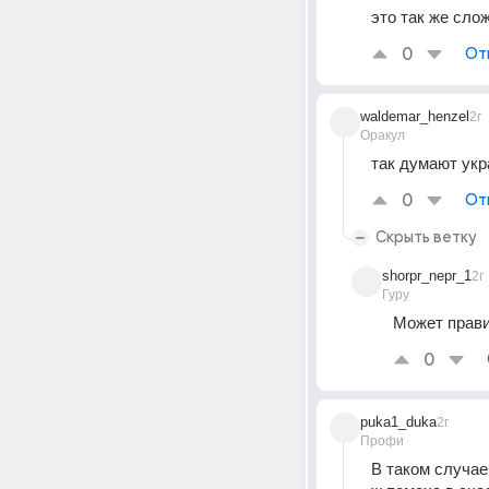
это так же сло
0
От
waldemar_henzel
2г
Оракул
так думают укр
0
От
Скрыть ветку
shorpr_nepr_1
2г
Гуру
Может правит
0
puka1_duka
2г
Профи
В таком случае