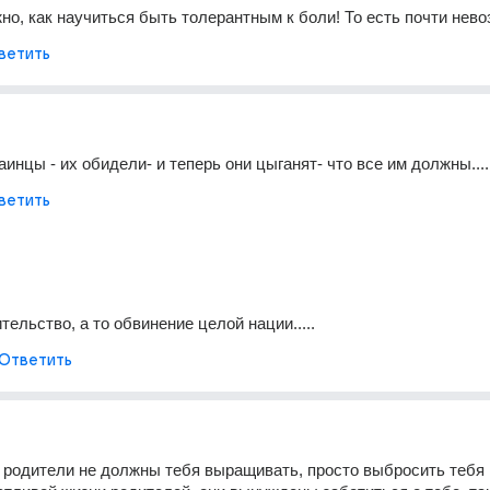
жно, как научиться быть толерантным к боли! То есть почти нев
ветить
аинцы - их обидели- и теперь они цыганят- что все им должны....
ветить
ельство, а то обвинение целой нации.....
Ответить
 родители не должны тебя выращивать, просто выбросить тебя и