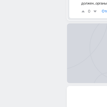
должен..органы
0
От