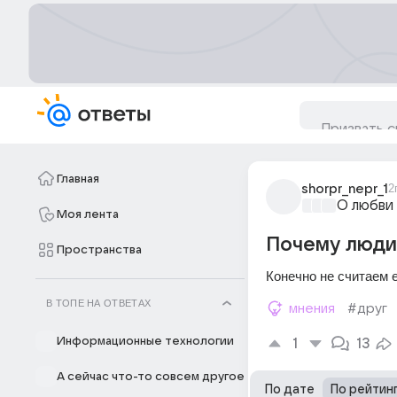
Главная
shorpr_nepr_1
2
О любви
Моя лента
Почему люди 
Пространства
Конечно не считаем 
В ТОПЕ НА ОТВЕТАХ
мнения
#друг
Информационные технологии
1
13
А сейчас что-то совсем другое
По дате
По рейтин