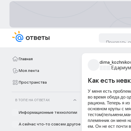
Главная
dima_kozhniko
Едариум
Моя лента
Как есть нев
Пространства
У меня есть проблем
во время обеда до од
В ТОПЕ НА ОТВЕТАХ
рациона. Теперь я из 
основном крупы с мя
Информационные технологии
тестом(пельмени,ман
племянник он меня на
А сейчас что-то совсем другое
ем. Он не ест почти 