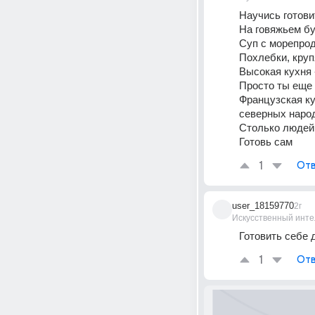
Научись готови
На говяжьем бу
Суп с морепрод
Похлебки, кру
Высокая кухня 
Просто ты еще 
Французская кух
северных народ
Столько людей 
Готовь сам
1
Отв
user_18159770
2г
Искусственный инте
Готовить себе 
1
Отв