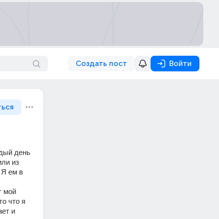
Создать пост
Войти
ться
дый день 
ли из 
Я ем в 
 мой 
о что я 
ет и 