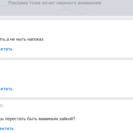
ить,а не ныть напоказ
етить
етить
2
2г
шь перестать быть маминым зайкой?
ветить