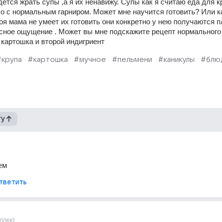
дется жрать супы ,а я их ненавижу. Супы как я считаю еда для к
о с нормальным гарниром. Может мне научится готовить? Или ка
я мама не умеет их готовить они конкретно у нею получаются пл
асное ощущение . Может вы мне подскажите рецепт нормального с
 картошка и второй индигриент
#крупа
#картошка
#мучное
#пельмени
#каникулы
#блю
гу
ем
тветить
ллект