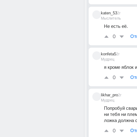
katen_53
2г
Мыслитель
Не есть её.
0
От
konfeta5
2г
Мудрец
я кроме яблок 
0
От
likhar_pro
2г
Мудрец
Попробуй свари
ни тебя ни пле
ложка должна с
0
От