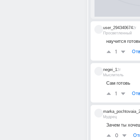
user_294340674
2г
Просветленный
научится готов
1
Отв
negei_1
2г
Мыслитель
Сам готовь
1
Отв
marka_pochtovaia_
Мудрец
Зачем ты хоче
0
От