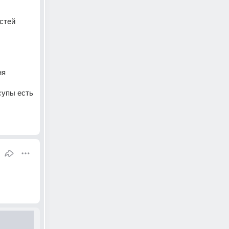
стей
я 
 супы есть