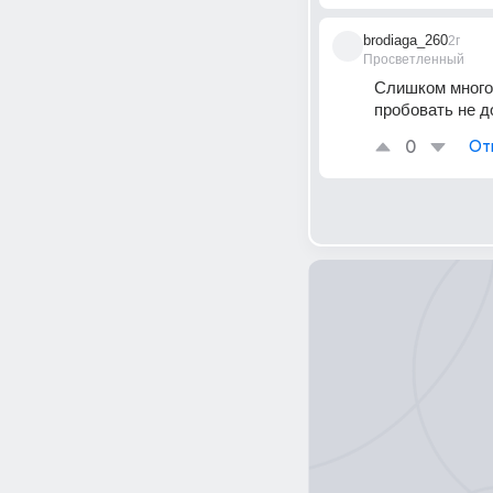
brodiaga_260
2г
Просветленный
Слишком много 
пробовать не д
0
От