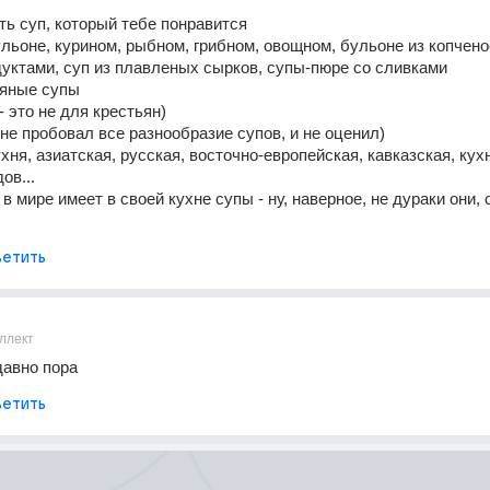
ть суп, который тебе понравится
льоне, курином, рыбном, грибном, овощном, бульоне из копчено
уктами, суп из плавленых сырков, супы-пюре со сливками
пяные супы
- это не для крестьян)
не пробовал все разнообразие супов, и не оценил)
ня, азиатская, русская, восточно-европейская, кавказская, кухн
ов...
в мире имеет в своей кухне супы - ну, наверное, не дураки они,
етить
ллект
давно пора
етить