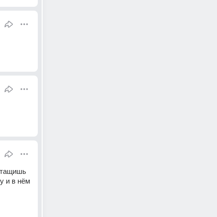
ттащишь 
 и в нём 