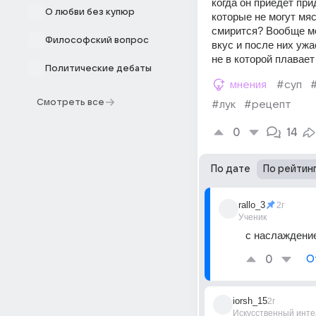
когда он приедет при
О любви без купюр
которые не могут мяс
смирится? Вообще мо
Философский вопрос
вкус и после них уж
не в которой плавает
Политические дебаты
мнения
#суп
Смотреть все
#лук
#рецепт
0
14
По дате
По рейтин
rallo_3
2г
Ученик
с наслаждени
0
О
iorsh_15
2г
Искусственный инте