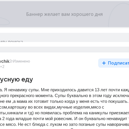
vchik
2г
Изменено
Подписа
+2
кусную еду
а. Я ненавижу супы. Мне приходилось давится 13 лет почти каж
ного прекрасного момента. Супы буквально в этом году исключи
не ем ,а мама их готовит только когда у меня есть что покушать. 
сом,картошку во всех видах,мучные изделия,мясо с 
ты,хинкали и тд) но появилась проблема на каникулы приезжает
 2 года младше почти мой ровесник. И он буквально ненавидит т
все мясо. Не ест блюда с луком но зато поганые супы наворачива