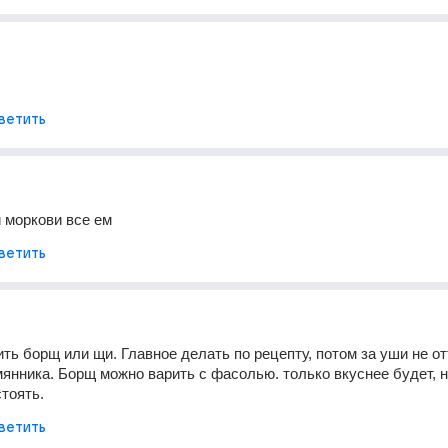
ветить
и моркови все ем
ветить
ть борщ или щи. Главное делать по рецепту, потом за уши не о
мянника. Борщ можно варить с фасолью. только вкуснее будет, ну
тоять.
ветить