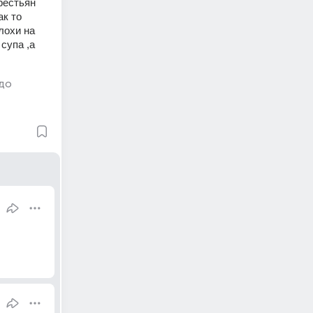
рестьян 
к то 
охи на 
упа ,а 
до