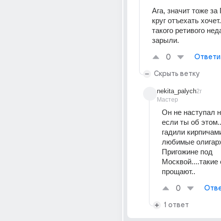
Ага, значит тоже за
круг отъехать хочет.
такого ретивого нед
зарыли.
0
Ответи
Скрыть ветку
nekita_palych
2г
Мастер
Он не наступал н
если ты об этом..
гадили кирпичами
любимые олигарх
Пригожине под 
Москвой....такие 
прощают..
0
Отве
1 ответ