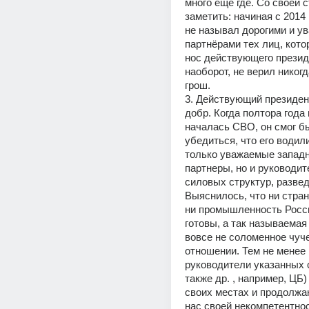
много еще где. Со своей с
заметить: начиная с 2014 г
не называл дорогими и у
партнёрами тех лиц, кото
нос действующего президе
наоборот, не верил никогда
грош.  
3. Действующий президен
добр. Когда полтора года 
началась СВО, он смог бы
убедиться, что его водили
только уважаемые западн
партнеры, но и руководит
силовых структур, развед
Выяснилось, что ни страна
ни промышленность России
готовы, а так называемая 
вовсе не соломенное чуче
отношении. Тем не менее 
руководители указанных с
также др. , например, ЦБ)
своих местах и продолжа
нас своей некомпетентнос