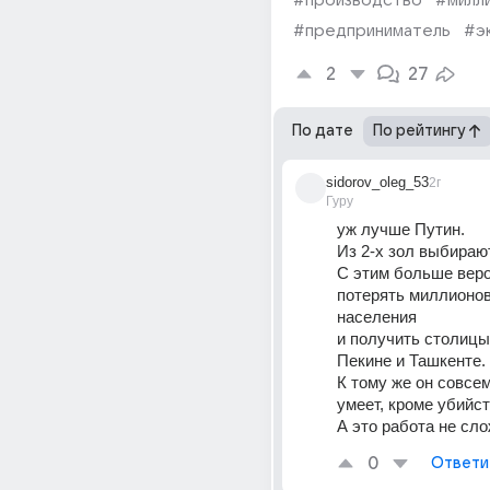
#производство
#милл
#предприниматель
#э
2
27
По дате
По рейтингу
sidorov_oleg_53
2г
Гуру
уж лучше Путин.
Из 2-х зол выбираю
С этим больше веро
потерять миллионов 
населения
и получить столицы 
Пекине и Ташкенте.
К тому же он совсем
умеет, кроме убийст
А это работа не сл
0
Ответи