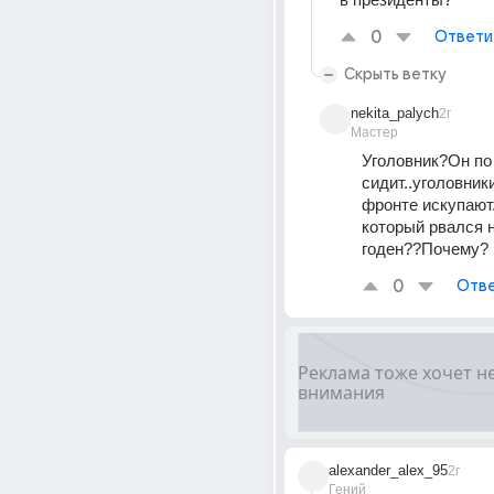
0
Ответи
Скрыть ветку
nekita_palych
2г
Мастер
Уголовник?Он по 
сидит..уголовники
фронте искупают.
который рвался н
годен??Почему?
0
Отве
alexander_alex_95
2г
Гений