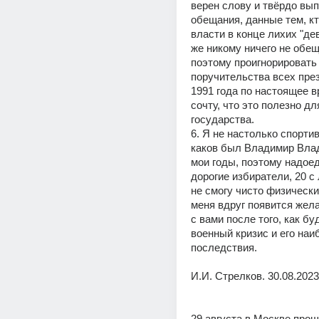
верен слову и твёрдо вып
обещания, данные тем, кто
власти в конце лихих "дев
же никому ничего не обещ
поэтому проигнорировать 
поручительства всех през
1991 года по настоящее вр
сочту, что это полезно дл
государства.  
6. Я не настолько спортив
каков был Владимир Влад
мои годы, поэтому надоед
дорогие избиратели, 20 с
не смогу чисто физически,
меня вдруг появится жела
с вами после того, как бу
военный кризис и его наи
последствия.  
И.И. Стрелков. 30.08.2023.
29 августа в Москве прош