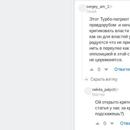
sergey_am_1
2г
Гений
Этот Турбо-патриот
правдорубом  и нача
критиковать власти 
как он для властей у
радуется что не при
нить в переулке как
оппозицией в этой с
не церемонятся.
0
Ответи
Скрыть ветку
nekita_palych
2г
Мастер
Ой открыто крити
статья у нас за к
подскажешь?)
0
Отве