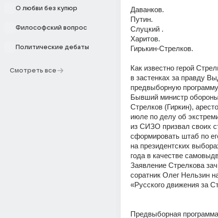
О любви без купюр
Даванков. 
Путин. 
Философский вопрос
Слуцкий . 
Харитов. 
Политические дебаты
Гирькин-Стрелков. 
Как известно герой Стрел
Смотреть все
в застенках за правду Вы
предвыборную программу.
Бывший министр обороны
Стрелков (Гиркин), аресто
июле по делу об экстреми
из СИЗО призвал своих с
сформировать штаб по ег
на президентских выборах
года в качестве самовыдв
Заявление Стрелкова зачи
соратник Олег Нельзин на
«Русского движения за Ст