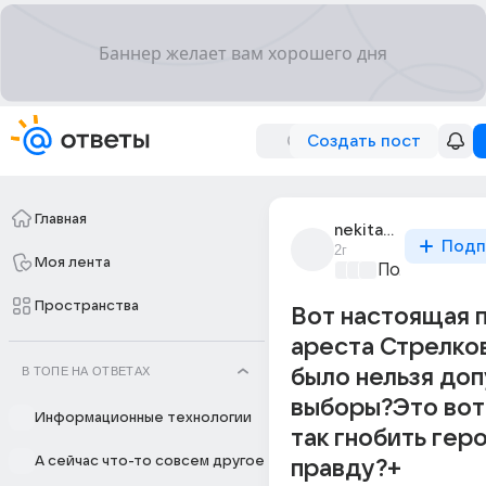
Создать пост
Главная
nekita_palych
Подп
2г
Моя лента
Политически
Пространства
Вот настоящая 
ареста Стрелко
В ТОПЕ НА ОТВЕТАХ
было нельзя доп
выборы?Это вот
Информационные технологии
так гнобить геро
А сейчас что-то совсем другое
правду?+