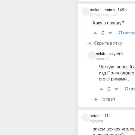
ruslan_temirov_148
2г
Просветленный
Какую правду?
0
Ответи
Скрыть ветку
nekita_palych
2г
Мастер
Четкую..верный а
итд.Полно видео 
его стримами..
0
Отве
1 ответ
serge_i_11
2г
Мудрец
зачем всяких уголов
в президенты?