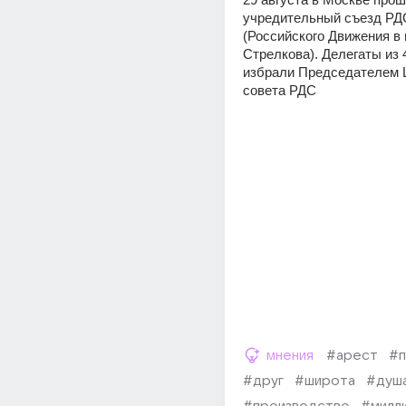
учредительный съезд РДС
(Российского Движения в 
Стрелкова). Делегаты из 4
избрали Председателем Ц
совета РДС
мнения
#арест
#п
#друг
#широта
#душ