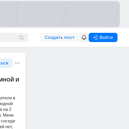
Создать пост
Войти
ться
мной и
ители в 
одной 
 на 2 
. Меня 
соседи 
й нет, 