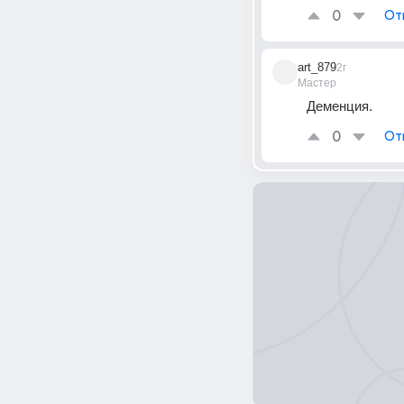
0
От
art_879
2г
Мастер
Деменция.
0
От