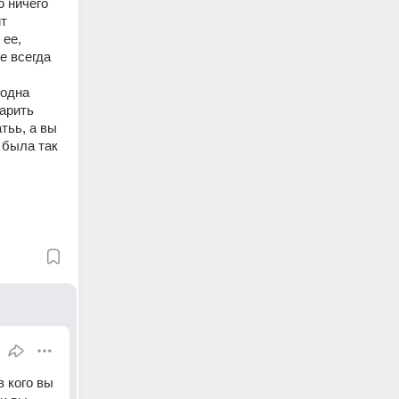
 ничего 
т 
ее, 
 всегда 
одна 
арить 
тьь, а вы 
 была так 
 кого вы 