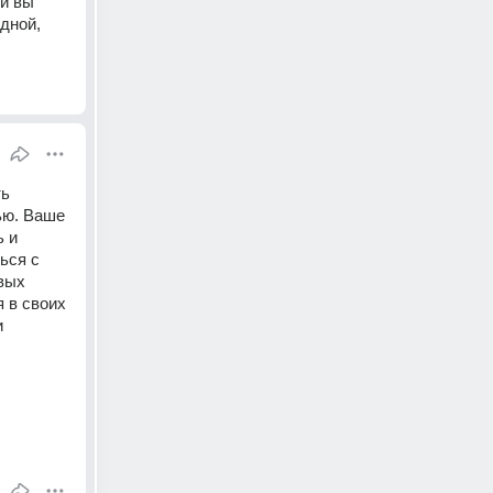
и вы 
ной, 
ь 
ю. Ваше 
 и 
ся с 
вых 
 в своих 
 