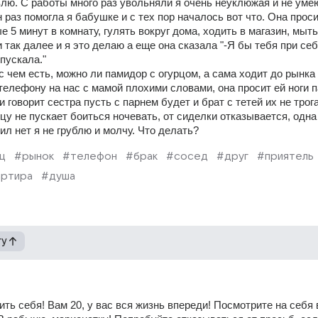
лю. С работы много раз увольняли я очень неуклюжая и не умею
 раз помогла я бабушке и с тех пор началось вот что. Она проси
 5 минут в комнату, гулять вокруг дома, ходить в магазин, мыть 
 так далее и я это делаю а еще она сказала "-Я бы тебя при себе
пускала."
 чем есть, можно ли памидор с огурцом, а сама ходит до рынка 
о телефону на нас с мамой плохими словами, она просит ей ноги п
 и говорит сестра пусть с парнем будет и брат с тетей их не трога
тцу не пускает боиться ночевать, от сиделки отказывается, одна
сил нет я не грублю и молчу. Что делать?
ц
#рынок
#телефон
#брак
#сосед
#друг
#приятель
артира
#душа
гу
ть себя! Вам 20, у вас вся жизнь впереди! Посмотрите на себя в