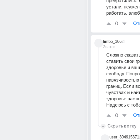
превратились. 
устали, неужел
работать, влюб
0
От
limbo_166
2г
Знаток
Сложно сказать
ставить свои г
здоровье и ваш
свободу. Попро
навязчивостью 
границ. Если в
чувствах и най
здоровье важны
Надеюсь с тобо
0
От
Скрыть ветку
user_304915371