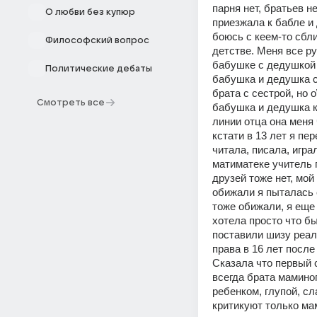
парня нет, братьев н
О любви без купюр
приезжала к бабле и 
боюсь с кеем-то сбли
Философский вопрос
детстве. Меня все ру
бабушке с дедушкой 
Политические дебаты
бабушка и дедушка с
брата с сестрой, но 
Смотреть все
бабушка и дедушка к
линии отца она меня
кстати в 13 лет я пе
читала, писала, играл
матиматеке учитель г
друзей тоже нет, мой
обижали я пыталась с
тоже обижали, я еще 
хотела просто что бы
поставили шизу реаль
права в 16 лет после
Сказала что первый с
всегда брата маминог
ребенком, глупой, сл
критикуют только мам