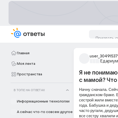
Главная
user_30491537
Едариум
Моя лента
Я не понимаю
Пространства
с мамой? Что
Начну сначала. Сейча
В ТОПЕ НА ОТВЕТАХ
гражданском браке. 
сестрой жили вместе 
Информационные технологии
года. Бабушка и деду
часто ругали, дедуш
А сейчас что-то совсем другое
все сестру хвалили и