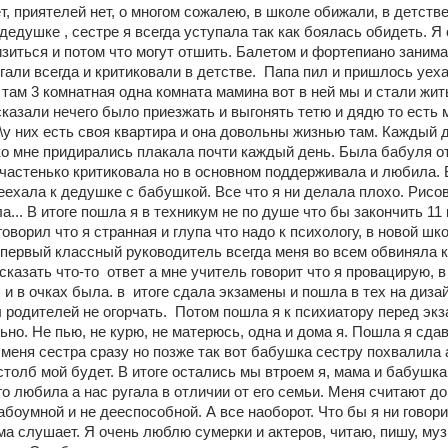
ет, приятелей нет, о многом сожалею, в школе обижали, в детстве 
дедушке , сестре я всегда уступала так как боялась обидеть. Я 
зиться и потом что могут отшить. Балетом и фортепиано занимал
гали всегда и критиковали в детстве.  Папа пил и пришлось уехат
там 3 комнатная одна комната мамина вот в ней мы и стали жить
казали нечего было приезжать и выгонять тетю и дядю то есть м
о\у них есть своя квартира и она довольны жизнью там. Каждый д
о мне придирались плакала почти каждый день. Была бабуля от
 частенько критиковала но в основном поддерживала и любила. В
реехала к дедушке с бабушкой. Все что я ни делала плохо. Рисов
а... В итоге пошла я в техникум не по душе что бы закончить 11 
оворил что я странная и глупа что надо к психологу, в новой шко
 первый классный руководитель всегда меня во всем обвиняла к
казать что-то  ответ а мне учитель говорит что я провацирую, в 
 и в очках была. в  итоге сдала экзамены и пошла в тех на дизайн
 родителей не огорчать.  Потом пошла я к психиатору перед экз
но. Не пью, не курю, не матерюсь, одна и дома я. Пошла я сдав
 меня сестра сразу но позже так вот бабушка сестру похвалила а 
толб мой будет. В итоге остались мы втроем я, мама и бабушка
о любила а нас ругала в отличии от его семьи. Меня считают д
абоумной и не дееспособной. А все наоборот. Что бы я ни говори
а слушает. Я очень люблю сумерки и актеров, читаю, пишу, муз