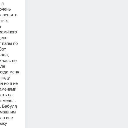
я 
очень 
ась я  в 
ь к 
 
аминого 
ень 
 папы по 
от 
ала, 
класс по 
ле 
огда меня 
саду 
 но я не 
аменами 
ать на 
меня... 
. Бабуля 
омашним 
ла все 
ыку 