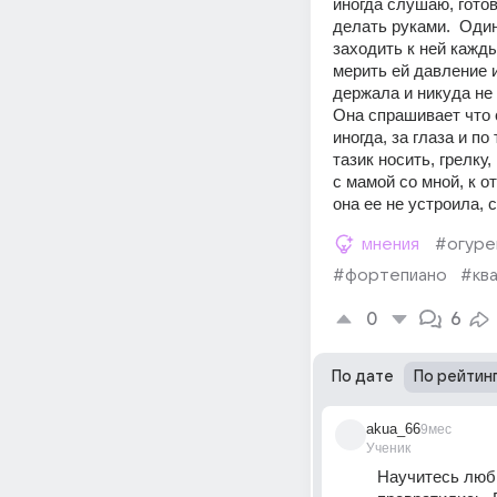
иногда слушаю, готов
делать руками.  Один
заходить к ней каждые
мерить ей давление и
держала и никуда не 
Она спрашивает что с
иногда, за глаза и п
тазик носить, грелку,
с мамой со мной, к о
она ее не устроила, 
мнения
#огуре
#фортепиано
#кв
0
6
По дате
По рейтин
akua_66
9мес
Ученик
Научитесь люби