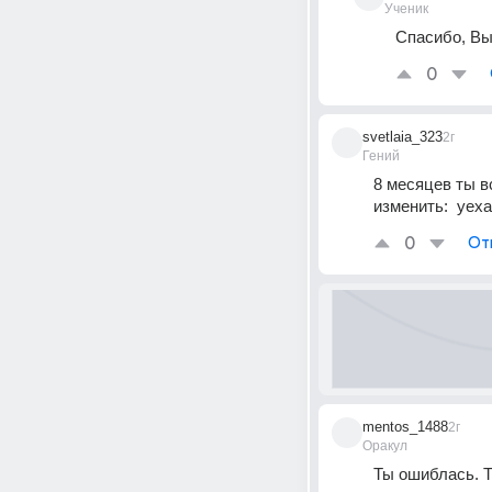
Ученик
Спасибо, Вы
0
svetlaia_323
2г
Гений
8 месяцев ты в
изменить:  уех
0
От
mentos_1488
2г
Оракул
Ты ошиблась. Т