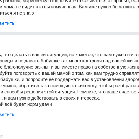
В рабыню, марионетку! Попробуйте отказываться от просьб, есл
и мама не видит что вы измученная. Вам уже нужно было жить од
иться я не знаю
ветить
, что делать в вашей ситуации, но кажется, что вам нужно начат
раницы и не давать бабушке так много контроля над вашей жизнь
е благополучие важны, и вы имеете право на собственную жизнь
буйте поговорить с вашей мамой о том, как вам трудно справлять
бабушки, и попросите ее поддержать вас в установлении здоро
озможно, обратитесь за помощью к психологу, чтобы разобраться
ти способы решения этой ситуации. Помните, что ваше счастье и
, и вам нужно действовать в своих интересах.
й всё будет норм удачи
ветить
2г