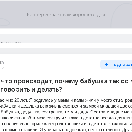
1
2г
Подписа
+4
 что происходит, почему бабушка так со 
 говорить и делать?
с мне 20 лет. Я родилась у мамы и папы жили у моего отца, род
Бабушка и дедушка всю жизнь смотрели за моей младшей двоюр
бабушка, дедушка, сестренка, тетя и дядя. Сестра младше меня
шка очень любят мою сестру и я тоже в детстве всегда дружили
ка подшучивал, приезжали родственники и в детстве знакомые и 
 в пример ставили. Я училась средненько, сестра отлично. Друзе