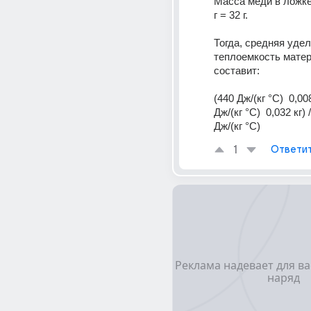
Масса меди в ложке б
г = 32 г. 
Тогда, средняя удел
теплоемкость матер
составит: 
(440 Дж/(кг °С)  0,008
Дж/(кг °С)  0,032 кг) /
Дж/(кг °С)
1
Ответи