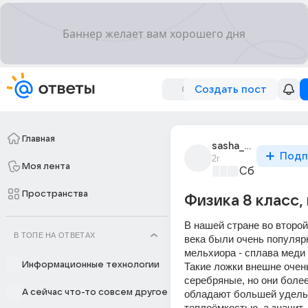
Создать пост
Главная
sasha_novikov_2433
Подп
2г
Моя лента
Сборная До
Пространства
Физика 8 класс,
В нашей стране во второй
В ТОПЕ НА ОТВЕТАХ
века были очень популярн
мельхиора - сплава меди и
Информационные технологии
Такие ложки внешне очень
серебряные, но они более
А сейчас что-то совсем другое
обладают большей удель
теплоёмкостью, а значит, 