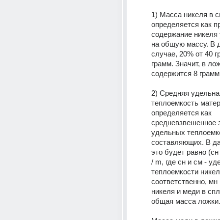
1) Масса никеля в с
определяется как п
содержание никеля 
на общую массу. В 
случае, 20% от 40 г
грамм. Значит, в лож
содержится 8 грамм
2) Средняя удельная
теплоемкость матер
определяется как 
средневзвешенное з
удельных теплоемко
составляющих. В да
это будет равно (сн 
/ m, где сн и см - уд
теплоемкости никел
соответственно, мн 
никеля и меди в спла
общая масса ложки.