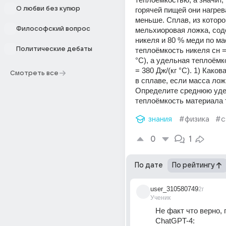
О любви без купюр
горячей пищей они нагрев
меньше. Сплав, из которо
Философский вопрос
мельхиоровая ложка, сод
никеля и 80 % меди по ма
Политические дебаты
теплоёмкость никеля сн = 
°С), а удельная теплоёмк
= 380 Дж/(кг °С). 1) Каков
Смотреть все
в сплаве, если масса ложк
Определите среднюю уде
теплоёмкость материала 
знания
#физика
#с
0
1
По дате
По рейтингу
user_310580749
2г
Ученик
Не факт что верно, 
ChatGPT-4: 