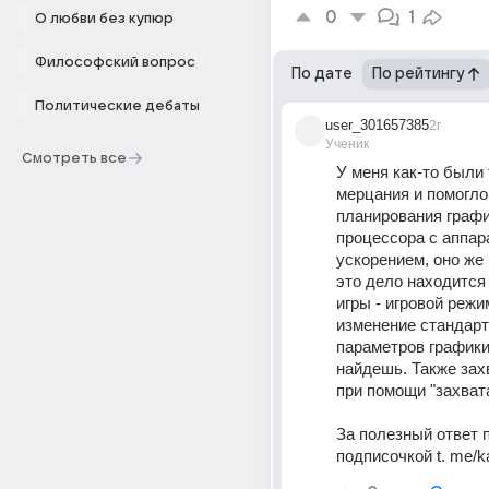
0
1
О любви без купюр
Философский вопрос
По дате
По рейтингу
Политические дебаты
user_301657385
2г
Ученик
Смотреть все
У меня как-то были 
мерцания и помогло
планирования графи
процессора с аппар
ускорением, оно же
это дело находится 
игры - игровой режим
изменение стандарт
параметров графики,
найдешь. Также зах
при помощи "захвата
За полезный ответ п
подписочкой t. me/