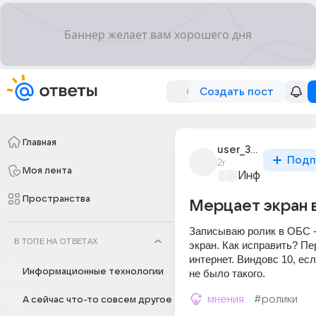
Создать пост
Главная
user_306871713
Подп
2г
Моя лента
Информационн
Пространства
Мерцает экран 
Записываю ролик в ОБС -
В ТОПЕ НА ОТВЕТАХ
экран. Как исправить? Пе
интернет. Виндовс 10, есл
Информационные технологии
не было такого.
мнения
#ролики
А сейчас что-то совсем другое