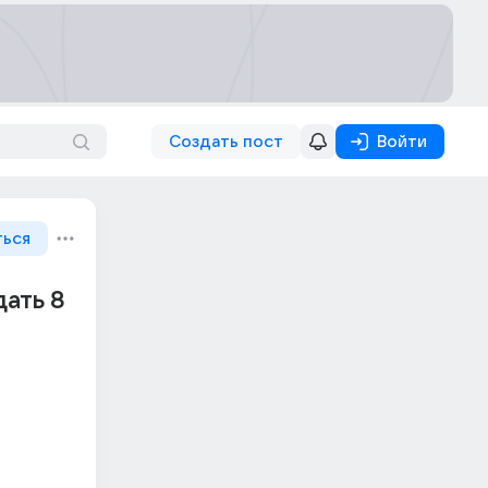
Создать пост
Войти
ться
дать 8