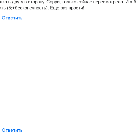
елка в другую сторону. Сорри, только сейчас пересмотрела. И х б
ть (5;+бесконечность). Еще раз прости!
Ответить
г
Ответить