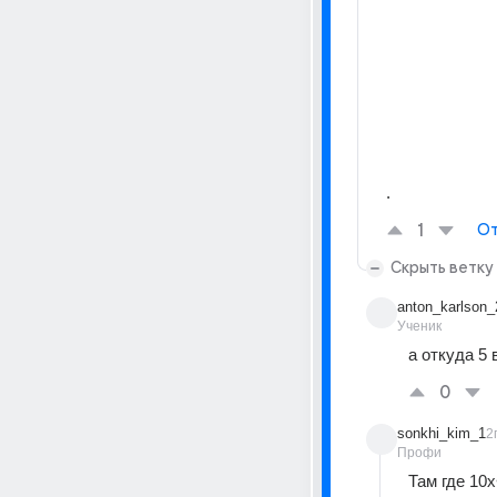
.
1
От
Скрыть ветку
anton_karlson_
Ученик
а откуда 5 
0
sonkhi_kim_1
2
Профи
Там где 10х