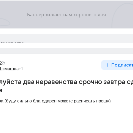
2
2г
Подписа
Домашка
+1
уйста два неравенства срочно завтра с
а
ва (буду сильно благодарен можете расписать прошу)