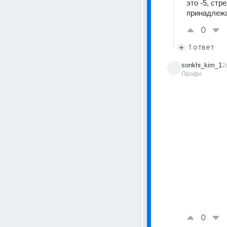
это -5, стр
принадлежа
0
1 ответ
sonkhi_kim_1
2
Профи
0