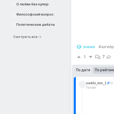
О любви без купюр
Философский вопрос
Политические дебаты
Смотреть все
знания
#алгеб
1
7
По дате
По рейтин
sonkhi_kim_1
2г
Профи