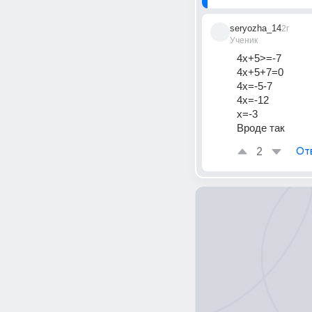
seryozha_14
2г
Ученик
4х+5>=-7
4х+5+7=0
4х=-5-7
4х=-12
х=-3
Вроде так
2
От