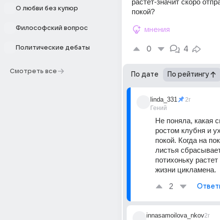
растет-значит скоро отпра
О любви без купюр
покой?
Философский вопрос
мнения
Политические дебаты
0
4
Смотреть все
По дате
По рейтингу
linda_331
2г
Гений
Не поняла, какая с
ростом клубня и ух
покой. Когда на пок
листья сбрасывает,
потихоньку растет 
жизни цикламена.
2
Ответ
innasamoilova_nkov
2г