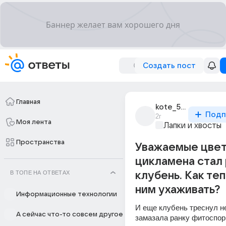
Создать пост
Главная
kote_503
Подп
2г
Моя лента
Лапки и хвосты
Пространства
Уважаемые цвет
цикламена стал
В ТОПЕ НА ОТВЕТАХ
клубень. Как теп
ним ухаживать?
Информационные технологии
И еще клубень треснул не
А сейчас что-то совсем другое
замазала ранку фитоспор