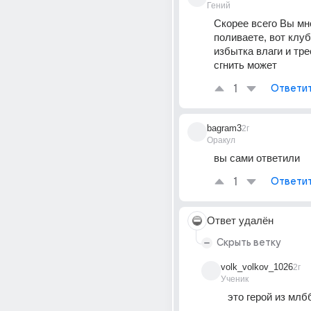
Гений
Скорее всего Вы мно
поливаете, вот клубе
избытка влаги и трес
сгнить может
1
Ответи
bagram3
2г
Оракул
вы сами ответили
1
Ответи
Ответ удалён
Скрыть ветку
volk_volkov_1026
2г
Ученик
это герой из млб