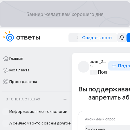
Создать пост
Главная
user_297463293
Подп
2г
Моя лента
Политические
Пространства
Вы поддержива
запретить а
В ТОПЕ НА ОТВЕТАХ
Информационные технологии
Анонимный опрос
А сейчас что-то совсем другое
Да (я муж)