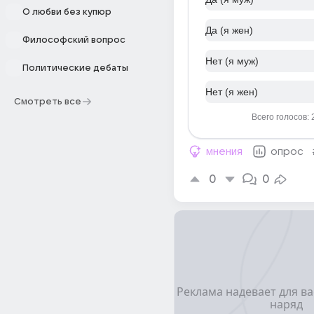
О любви без купюр
Да (я жен)
Философский вопрос
Нет (я муж)
Политические дебаты
Нет (я жен)
Смотреть все
Всего голосов: 
мнения
опрос
0
0