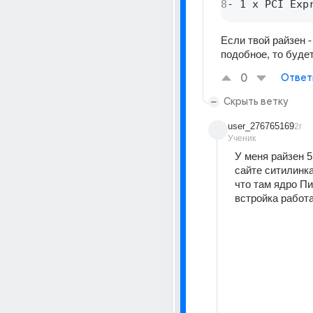
8
- 1 x PCI Exp
Если твой райзен - 
подобное, то будет
0
Ответ
Скрыть ветку
user_276765169
2г
Ученик
У меня райзен 5 
сайте ситилинка
что там ядро Пик
встройка работа