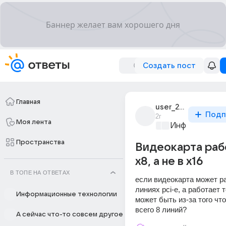
Создать пост
Главная
user_276765169
Подп
2г
Моя лента
Информационн
Пространства
Видеокарта раб
х8, а не в х16
В ТОПЕ НА ОТВЕТАХ
если видеокарта может ра
линиях pci-e, а работает т
Информационные технологии
может быть из-за того что
всего 8 линий?
А сейчас что-то совсем другое