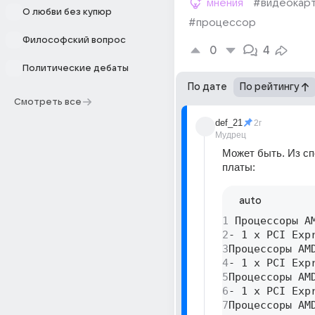
мнения
#видеокар
О любви без купюр
#процессор
Философский вопрос
0
4
Политические дебаты
По дате
По рейтингу
Смотреть все
def_21
2г
Мудрец
Может быть. Из сп
платы:
auto
1
 Процессоры A
2
- 1 x PCI Exp
3
Процессоры AMD
4
- 1 x PCI Exp
5
Процессоры AM
6
- 1 x PCI Exp
7
Процессоры AMD