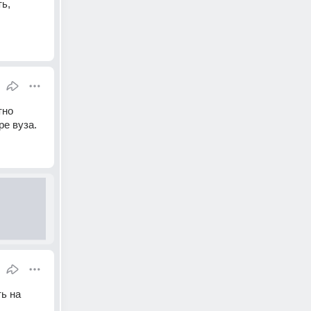
ь, 
но 
ре вуза.
ь на 