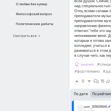
всей душой. Сейчас у
О любви без купюр
над специальностью в
Отец всеми силами х
Философский вопрос
преподаватели музыки
преподавателем музы
Политические дебаты
направлению физичес
ответил:"тебе это на
непонимание меня. Де
Смотреть все
которым я готова зан
колледже, учиться в 
развиваться в этом д
в случае чего, как п
мнения
#специ
#фортепиано
#ду
0
15
По дате
По рейтин
user_309608846