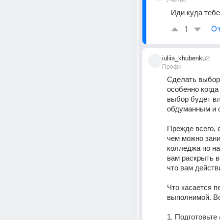
Ученик
Иди куда тебе
1
От
iuliia_khubenku
2г
Профи
Сделать выбор 
особенно когда
выбор будет вл
обдуманным и о
Прежде всего, 
чем можно зани
колледжа по на
вам раскрыть в
что вам действ
Что касается п
выполнимой. Во
1. Подготовьте