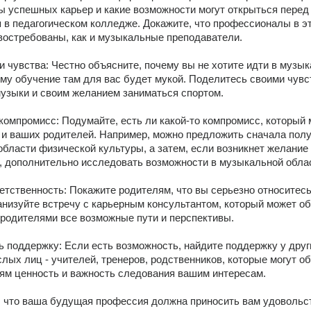
ы успешных карьер и какие возможности могут открыться перед 
 в педагогическом колледже. Докажите, что профессионалы в эт
востребованы, как и музыкальные преподаватели. 
и чувства: Честно объясните, почему вы не хотите идти в музык
му обучение там для вас будет мукой. Поделитесь своими чувс
узыки и своим желанием заниматься спортом. 
компромисс: Подумайте, есть ли какой-то компромисс, который м
, и ваших родителей. Например, можно предложить сначала полу
области физической культуры, а затем, если возникнет желание 
 дополнительно исследовать возможности в музыкальной облас
ветственность: Покажите родителям, что вы серьезно относитесь
низуйте встречу с карьерным консультантом, который может обс
родителями все возможные пути и перспективы. 
ь поддержку: Если есть возможность, найдите поддержку у други
лых лиц - учителей, тренеров, родственников, которые могут об
ям ценность и важность следования вашим интересам. 
 что ваша будущая профессия должна приносить вам удовольст