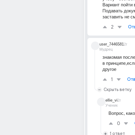
Вариант пойти 
Подавать докум
заставить не с
2
От
user_7446581
2г
Мудрец
знакомая после
в принципе,есл
другое
1
Отв
Скрыть ветку
ellie_vi
2г
Ученик
Вопрос, како
0
1 ответ