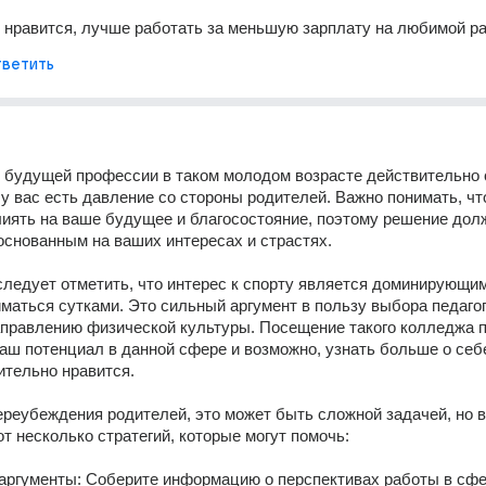
 нравится, лучше работать за меньшую зарплату на любимой р
ветить
будущей профессии в таком молодом возрасте действительно с
 у вас есть давление со стороны родителей. Важно понимать, чт
иять на ваше будущее и благосостояние, поэтому решение долж
снованным на ваших интересах и страстях. 
следует отметить, что интерес к спорту является доминирующим.
маться сутками. Это сильный аргумент в пользу выбора педагог
правлению физической культуры. Посещение такого колледжа п
аш потенциал в данной сфере и возможно, узнать больше о себе 
ительно нравится. 
ереубеждения родителей, это может быть сложной задачей, но в
т несколько стратегий, которые могут помочь: 
 аргументы: Соберите информацию о перспективах работы в сфе