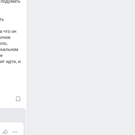
 подумать 
ь 
 что он 
лное 
ло, 
ыкальном 
е 
т идти, и 