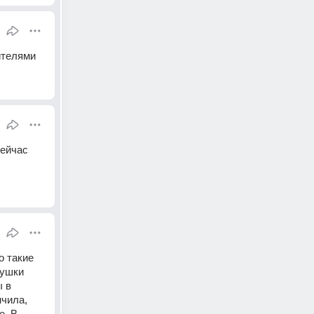
ителями
ейчас 
 такие 
ушки 
 в 
чила, 
. В 