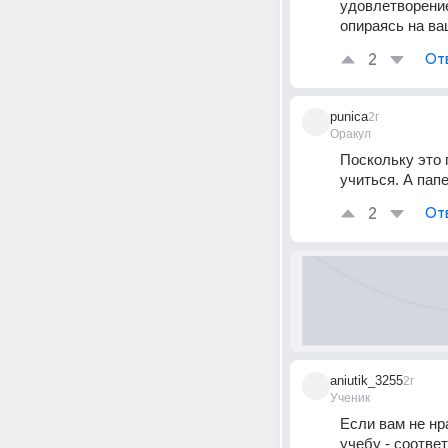
удовлетворение
опираясь на ва
2
От
punica
2г
Оракул
Поскольку это 
учиться. А пап
2
От
aniutik_3255
2г
Ученик
Если вам не нр
учебу - соотве