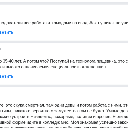
еподаватели все работают тамадами на свадьбах.ну никак не уч
ветить
г
 35-40 лет. А потом что? Поступай на технолога пищевика, это с
я и высоко оплачиваемая специальность для женщин.
ветить
е, это скука смертная, там одни девы и потом работа с ними, это
тивы, никакого вероятного замужества там не будет. Умные дев
 можно устроить жизнь-мчс, пожарные, полиции и прочее. Если вы
ивной форме идите в колледж мчс. Моя знакомая успешно закон
связь в пожарную часть, нашла себе пару там же, двое детей уже