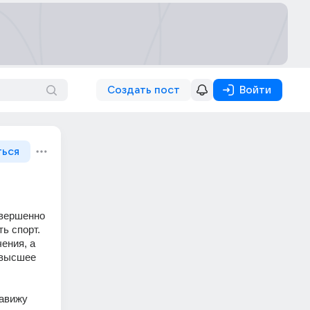
Создать пост
Войти
ться
вершенно 
ь спорт. 
ения, а 
 высшее 
авижу 