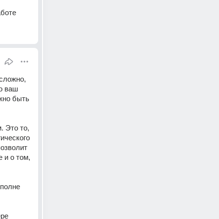
аботе
ложно, 
о ваш 
но быть 
 Это то, 
ического 
озволит 
и о том, 
полне 
ре 