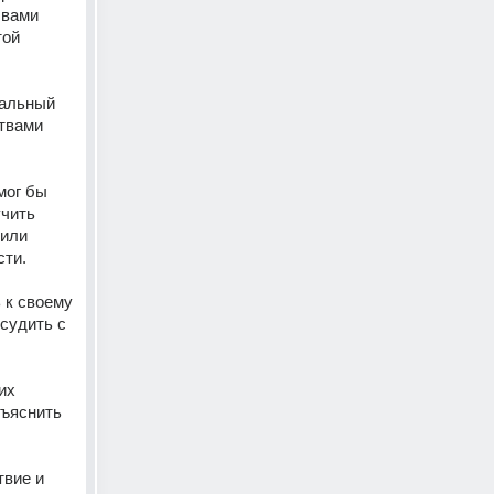
вами 
ой 
альный 
твами 
ог бы 
чить 
или 
ти. 
 к своему 
удить с 
х 
ъяснить 
вие и 