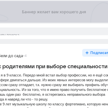
Подписа
бели до сада
+4
с родителями при выборе специальности
 я в 9 классе. Передо мной встал выбор профессии, но я ещё со
сфере двигаться дальше. Из моих явных интересов могу выделит
ассом сразу отпадает, т.к. нужно сразу же выбирать профиль обуч
циальность. Из-за того, что я имею право получить бесплатное
шь один раз  бесплатно, я остерегаюсь неправильного выбора 
а я навряд ли что - то решу. 
е 9 лет музыкальную школу по классу фортепиано, которую нен