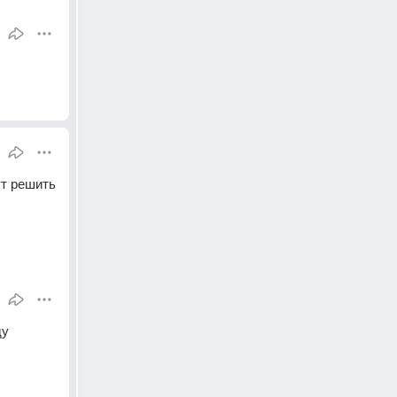
т решить 
у 