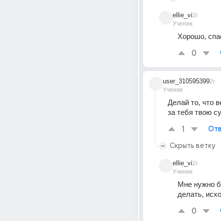
ellie_vi
2г
Ученик
Хорошо, спа
0
user_310595399
2г
Ученик
Делай то, что 
за тебя твою с
1
Отв
Скрыть ветку
ellie_vi
2г
Ученик
Мне нужно б
делать, исх
0