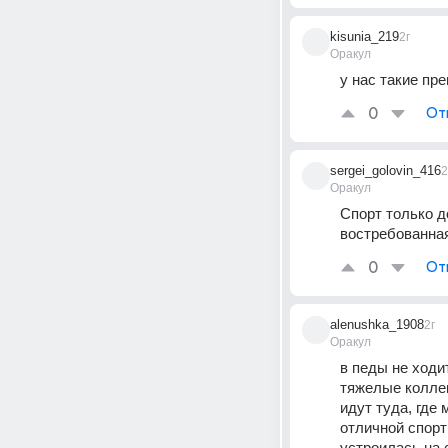
kisunia_219
2г
Оракул
у нас такие пр
0
От
sergei_golovin_416
2
Оракул
Спорт только до
востребованна
0
От
alenushka_1908
2г
Оракул
в педы не ходит
тяжелые коллек
идут туда, где
отличной спорт
устроилась на 