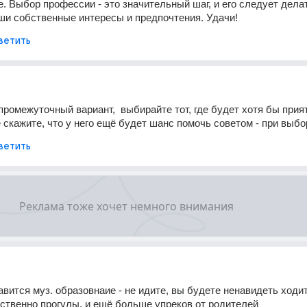
. Выбор профессии - это значительный шаг, и его следует делат
ши собственные интересы и предпочтения. Удачи!
ветить
промежуточный вариант,  выбирайте тот, где будет хотя бы прият
е скажите, что у него ещё будет шанс помочь советом - при выбо
ветить
авится муз. образовнаие - не идите, вы будете ненавидеть ходит
тственно прогулы, и ещё больше упреков от родителей