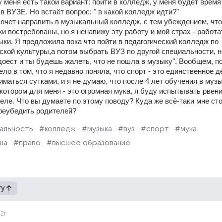
 меня есть такой вариант: пойти в колледж, у меня будет время
 ВУЗЕ. Но встаёт вопрос: " в какой колледж идти?" 
очет направить в музыкальный колледж, с тем убеждением, что 
 востребованы, но я ненавижу эту работу и мой страх - работат
ки. Я предложила пока что пойти в педагогический колледж по 
кой культуры,а потом выбрать ВУЗ по другой специальности, на
доест и ты будешь жалеть, что не пошла в музыку". Вообщем, по
ло в том, что я недавно поняла, что спорт - это единственное де
иматься сутками, и я не думаю, что после 4 лет обучения в муз
котором для меня - это огромная мука, я буду испытывать рвени
еле. Что вы думаете по этому поводу? Куда же всё-таки мне стои
ереубедить родителей?
альность
#колледж
#музыка
#вуз
#спорт
#мука
ша
#право
#высшее образование
гу
2г