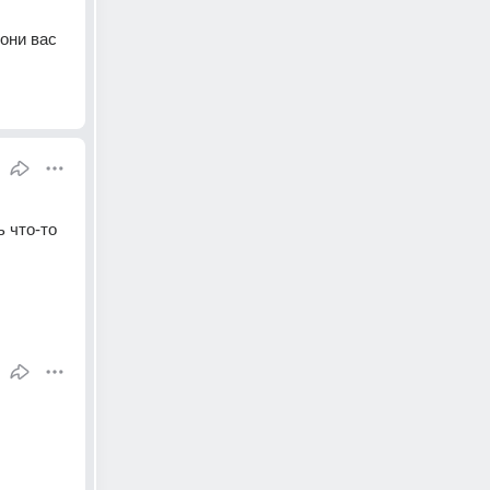
ни вас 
 что-то 