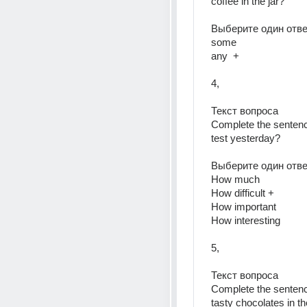
coffee in the jar?  
Выберите один ответ
some  
any  +
4, 
Текст вопроса  
Complete the sentenc
test yesterday?  
Выберите один ответ
How much  
How difficult + 
How important  
How interesting  
5, 
Текст вопроса  
Complete the sentence
tasty chocolates in th