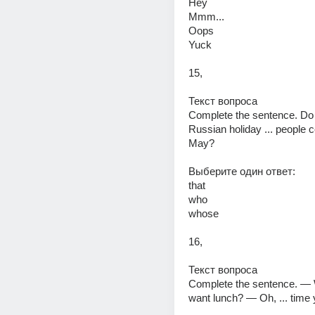
Hey 
Mmm... 
Oops 
Yuck 
15,
Текст вопроса 
Complete the sentence. Do 
Russian holiday ... people ce
May? 
Выберите один ответ: 
that 
who 
whose 
16,
Текст вопроса 
Complete the sentence. — 
want lunch? — Oh, ... time y