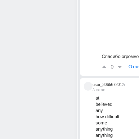
Спасибо огромное
0
Отве
user_306567201
2г
Знаток
at
believed
any
how difficult
some
anything
anything