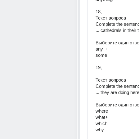
18, 
Текст вопроса  
Complete the sentence
... cathedrals in their 
Выберите один ответ
any  +
some  
19, 
Текст вопроса  
Complete the sentence
... they are doing here
Выберите один ответ
where  
what+  
which  
why  