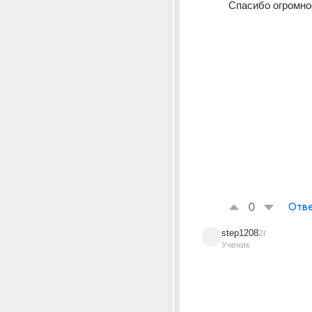
Спасибо огромно
0
Отве
step1208
2г
Ученик