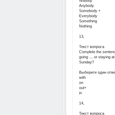
Nobody  
Anybody  
Somebody + 
Everybody  
Something  
Nothing  
13, 
Текст вопроса  
Complete the sentenc
going … or staying at
Sunday?  
Выберите один ответ
with  
on  
out+  
in  
14, 
Текст вопроса  