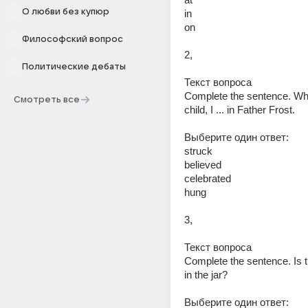
О любви без купюр
in 
on 
Философский вопрос
2,
Политические дебаты
Текст вопроса 
Complete the sentence. Whe
Смотреть все
child, I ... in Father Frost. 
Выберите один ответ: 
struck 
believed 
celebrated 
hung 
3,
Текст вопроса 
Complete the sentence. Is th
in the jar? 
Выберите один ответ: 