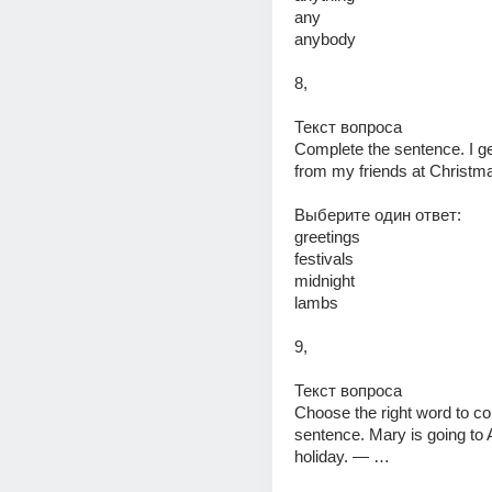
any 
anybody 
8,
Текст вопроса 
Complete the sentence. I get
from my friends at Christma
Выберите один ответ: 
greetings 
festivals 
midnight 
lambs 
9,
Текст вопроса 
Choose the right word to co
sentence. Mary is going to A
holiday. — … 