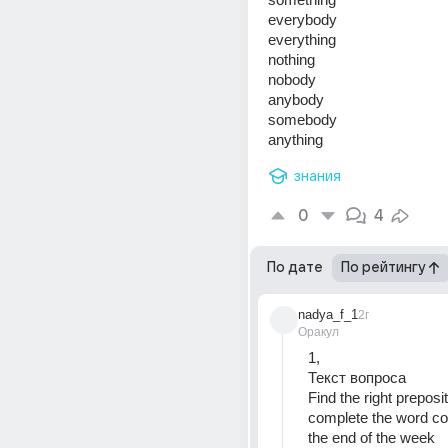
everybody 
everything 
nothing 
nobody 
anybody 
somebody 
anything
знания
0
4
По дате
По рейтингу
nadya_f_1
2г
Оракул
1, 
Текст вопроса  
Find the right prepositi
complete the word co
the end of the week  