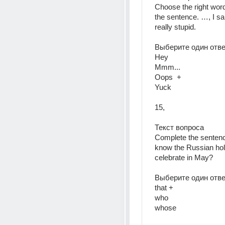
Choose the right word
the sentence. …, I sa
really stupid.  
Выберите один ответ
Hey  
Mmm...  
Oops  +
Yuck  
15, 
Текст вопроса  
Complete the sentenc
know the Russian holi
celebrate in May?  
Выберите один ответ
that + 
who  
whose  