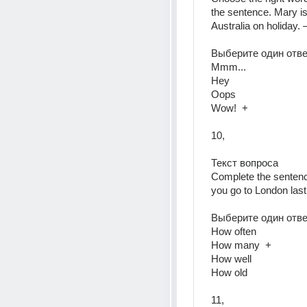
the sentence. Mary is 
Australia on holiday.
Выберите один ответ
Mmm...  
Hey  
Oops  
Wow!  +
10, 
Текст вопроса  
Complete the sentenc
you go to London last
Выберите один ответ
How often  
How many  +
How well  
How old  
11, 