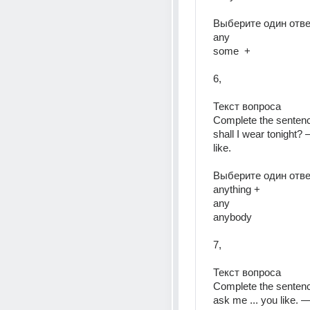
Выберите один ответ
any  
some  +
6, 
Текст вопроса  
Complete the senten
shall I wear tonight? 
like.  
Выберите один ответ
anything + 
any  
anybody  
7, 
Текст вопроса  
Complete the sentenc
ask me ... you like. — 