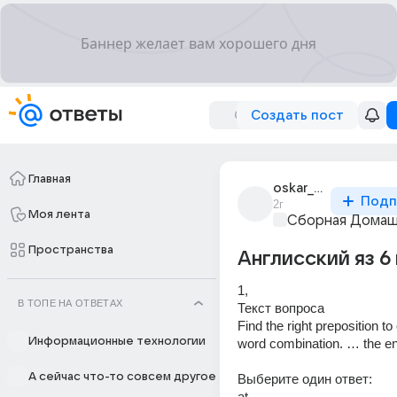
Создать пост
Главная
oskar_522
Подп
2г
Моя лента
Сборная Домаш
Пространства
Англисский яз 6
1,
В ТОПЕ НА ОТВЕТАХ
Текст вопроса 
Find the right preposition to
Информационные технологии
word combination. … the en
А сейчас что-то совсем другое
Выберите один ответ: 
at 