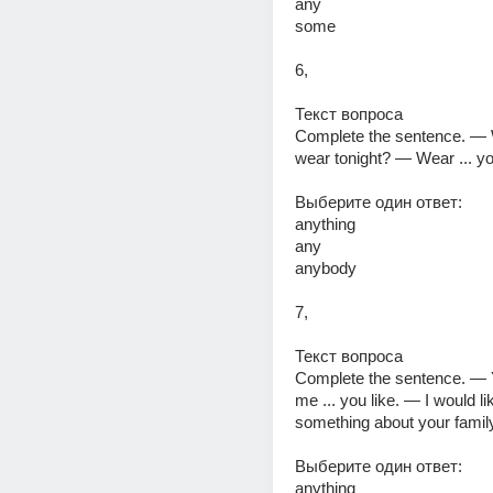
any 
some 
6,
Текст вопроса 
Complete the sentence. — W
wear tonight? — Wear ... you
Выберите один ответ: 
anything 
any 
anybody 
7,
Текст вопроса 
Complete the sentence. — 
me ... you like. — I would li
something about your family
Выберите один ответ: 
anything 