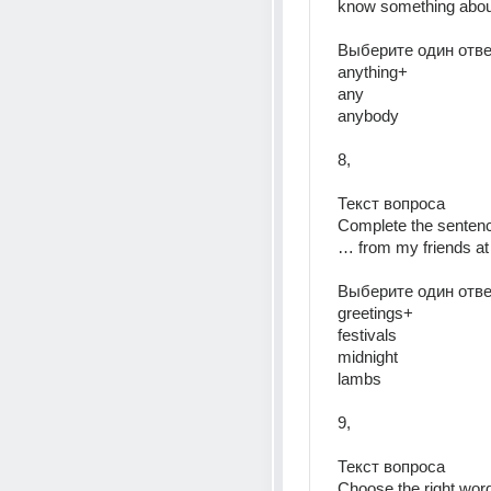
know something about
Выберите один ответ
anything+  
any  
anybody  
8, 
Текст вопроса  
Complete the sentence.
… from my friends at
Выберите один ответ
greetings+  
festivals  
midnight  
lambs  
9, 
Текст вопроса  
Choose the right word