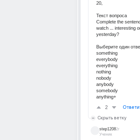
20, 
Текст вопроса  
Complete the sentenc
watch ... interesting o
yesterday?  
Выберите один ответ
something  
everybody  
everything  
nothing  
nobody  
anybody  
somebody  
anything+
2
Ответи
Скрыть ветку
step1208
2г
Ученик