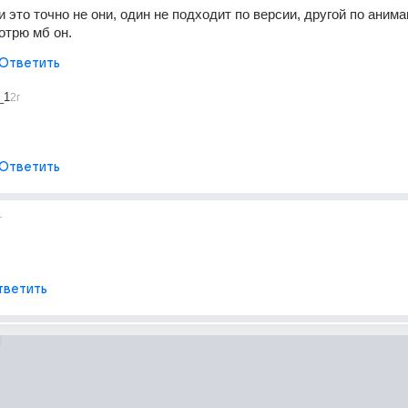
 и это точно не они, один не подходит по версии, другой по анимац
отрю мб он.
Ответить
_1
2г
Ответить
г
тветить