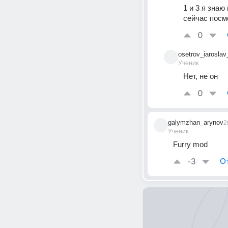
1 и 3 я знаю
сейчас посм
0
osetrov_iaroslav
Ученик
Нет, не он
0
galymzhan_arynov
2
Ученик
Furry mod
-3
О