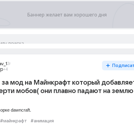
av_1
2г
Подписа
гр
+4
о за мод на Майнкрафт который добавляе
рти мобов( они плавно падают на землю 
орке dawncraft.
#майнкрафт
#анимация