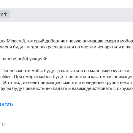
гу
для Minecraft, который добавляет новую анимацию смерти мобов
и они будут медленно распадаться на части и испаряться в пуст
аналогичной функцией: 
. После смерти мобы будут разлетаться на маленькие кусочки. 
ntities. При смерти мобов будет появляться кастомная анимация
s. Этот мод изменит анимацию смерти и поведение трупов некото
трупы будут реалистично падать и взаимодействовать с окружа
ветить
_1
2г