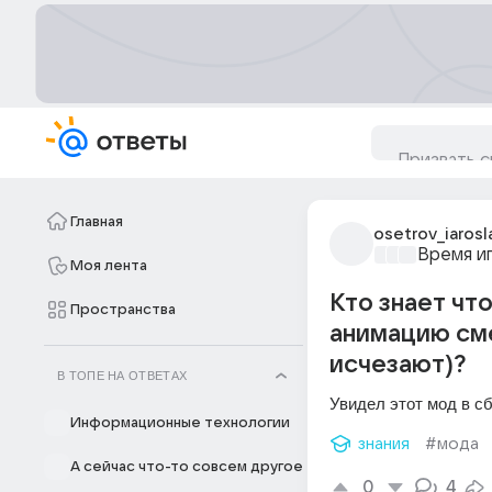
Главная
osetrov_iarosl
Время и
Моя лента
Кто знает чт
Пространства
анимацию сме
исчезают)?
В ТОПЕ НА ОТВЕТАХ
Увидел этот мод в сб
Информационные технологии
знания
#мода
А сейчас что-то совсем другое
0
4