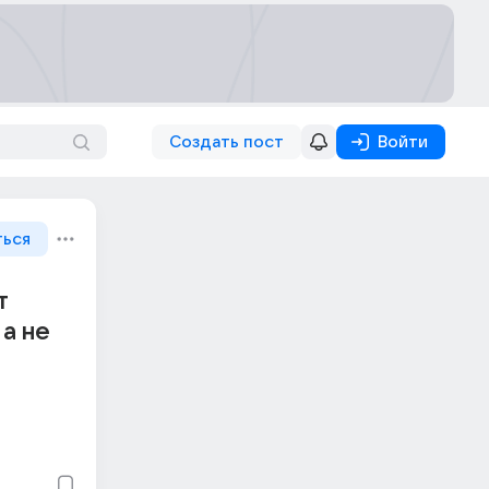
Создать пост
Войти
ться
т
а не