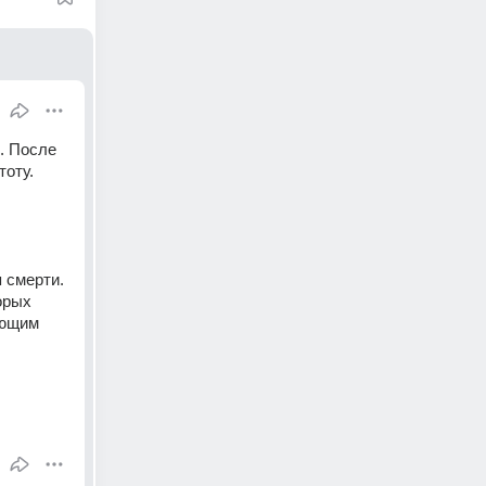
. После 
оту. 
 смерти. 
рых 
ющим 