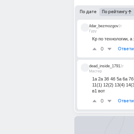
По дате
По рейтингу
ildar_bezmozgov
2г
Гуру
Кр по технологии, а 
0
Ответи
dead_inside_1791
2г
Мастер
1а 2а 3б 4б 5а 6а 7б 
11(1) 12(2) 13(4) 14(3
в1 вот
0
Ответи